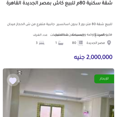
شقة سكنية 80م للبيع كاش بمصر الجديدة القاهرة
للبيع شقة 80 متر دور 3 بدون اسانسير. جانبية متفرع من ش الحجاز ميدان
هليوبلس. 2اوضه وريسيبشن قطعتين...
الموقع
المساحة
عدد الحمامات
عدد الغرف
مصر الجديدة
80
1
3
2,000,000 جنيه
للإيجار