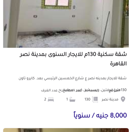
شقة سكنية 130م للايجار السنوى بمدينة نصر
القاهرة
شقة للايجار بمدينه نصر ع شارع الخمسين الرئيسي بعد. كايرو تاون
130متر( غرفتين، ريسبشن كبير ، مطبخ، ح...
الموقع
المساحة
عدد الحمامات
عدد الغرف
مدينة نصر
130
1
2
8,000 جنيه / سنوياً