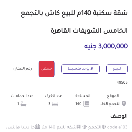
شقة سكنية 140م للبيع كاش بالتجمع
الخامس الشويفات القاهرة
3,000,000 جنيه
للبيع
لا يوجد تقسيط
منتهي
رقم العقار :
49505
الموقع
المساحة
عدد الغرف
عدد الحمامات
التجمع الخامس الشويفات
140
3
1
الوصف
code e103 🔴التجمع 🔴 🏢شقه للبيع 140 متر 🏙جاردينيا هايتس