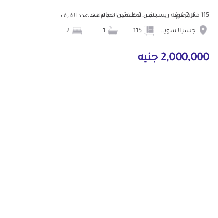
115 متر 2 غرفه ريسبشن قطعتين حمام مط...
الموقع
المساحة
عدد الحمامات
عدد الغرف
جسر السويس
115
1
2
2,000,000 جنيه