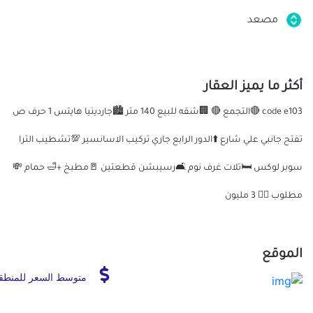
مصعد
أكثر ما يميز العقار
code e103 🔴التجمع 🔴 🏢شقه للبيع 140 متر 🏙جاردينيا هايتس 1 حرف ص
تفتح جانبي علي شارع ⬆️الدور الرابع جاري تركيب الاسانسير 💯تشطيب الترا
سوبر لوكس 🛏تلات غرف نوم 🛋رسيبشن قطعتين 🚪مطبخ +🛁 حمام 💸
مطلوب 👈🏻 3 مليون
الموقع
متوسط السعر للمنطق