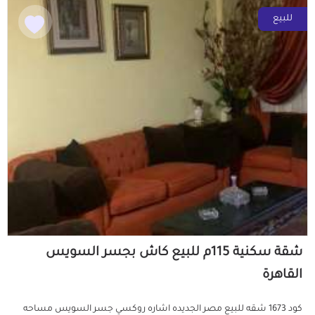
للبيع
شقة سكنية 115م للبيع كاش بجسر السويس
القاهرة
كود 1673 شقه للبيع مصر الجديده اشاره روكسي جسر السويس مساحه