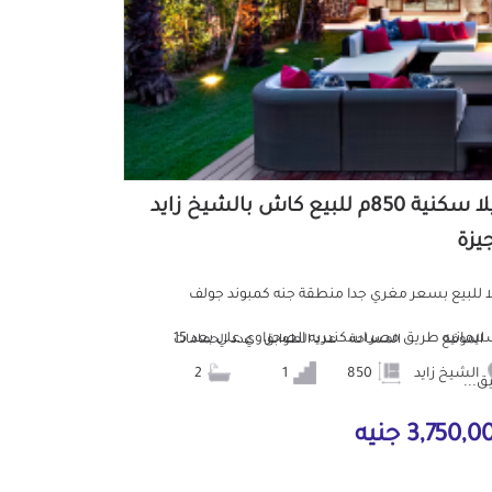
فيلا سكنية 850م للبيع كاش بالشيخ زايد
جيزة
ا للبيع بسعر مغري جدا منطقة جنه كمبوند جولف
السليمانيه طريق مصر اسكندريه الصحراوي علي بعد 15
الموقع
المساحة
عدد الطوابق
عدد الحمامات
الشيخ زايد
850
1
2
ق...
3,750, جنيه