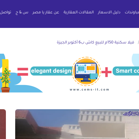
باوندات
دليل الاسعار
المقالات العقارية
عن عقار يا مصر
س & ج
تواصل 
فيلا سكنية 150م للبيع كاش ب6 أكتوبر الجيزة