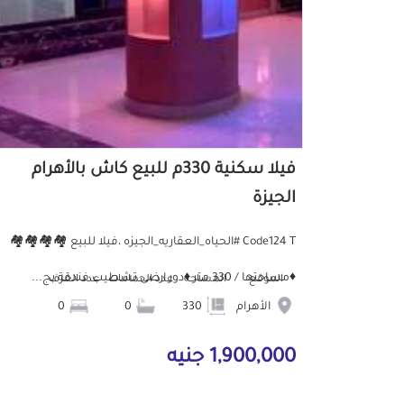
فيلا سكنية 330م للبيع كاش بالأهرام
الجيزة
Code124 T #الحياه_العقاريه_الجيزه ،فيلا للبيع 🏘️🏘️🏘️🏘️
♦️مساحتها / 330 متر ♦️دور ارضى تشطيب فندقة بج...
الموقع
المساحة
عدد الحمامات
عدد الغرف
الأهرام
330
0
0
1,900,000 جنيه