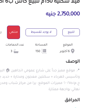
فيلا سكنية 150م للبيع كاش ب6 أكتوبر الجيزة
2,750,000 جنيه
للبيع
لا يوجد تقسيط
منتهي
رقم
الموقع
المساحة
عدد الحمامات
6 أكتوبر
150
3
الوصف
ج.م٢٧٥٠١ ✨ مميزات الموقع: يرا من مركز شباب
نهائي بواجهة ممتازة
المرافق