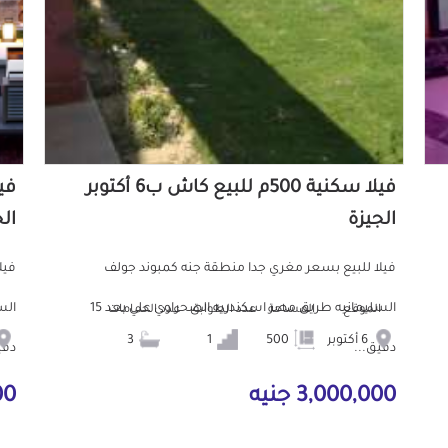
فيلا سكنية 500م للبيع كاش ب6 أكتوبر
الجيزة
ال
فيلا للبيع بسعر مغري جدا منطقة جنه كمبوند جولف
فيل
السليمانيه طريق مصر اسكندريه الصحراوي علي بعد 15
الموقع
المساحة
عدد الطوابق
عدد الحمامات
6 أكتوبر
500
1
3
دقيق...
دقي
3,000,000 جنيه
000