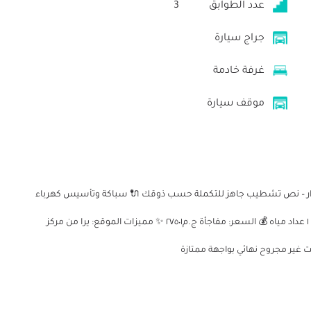
عدد الطوابق
3
جراج سيارة
غرفة خادمة
موقف سيارة
ع مميز جداً على شارع عمومي اتجاهين 🏠 البيت 3 أدوار – نص تشطيب جاهز للتكملة حسب ذوقك 🔌 سباكة وتأسيس كهرباء
+ سكنتين معجون ومحارة + حديد جاهز ✅ 4 عدادات كهرباء + ١ عداد مياه 💰 السعر: مفاجأة ج.م٢٧٥٠١ ✨ مميزات الموقع: يرا من مركز
ير مجروح نهائي بواجهة ممتازة