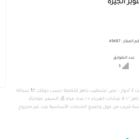
 العقار : 49487
عدد الطوابق
3
📍 موقع مميز جداً على شارع عمومي اتجاهين 🏠 البيت 3 أدوار – نص تشطيب جاهز للتكملة حسب ذوقك 🔌 سباكة
وتأسيس كهرباء + سكنتين معجون ومحارة + حديد جاهز ✅ 4 عدادات كهرباء + ١ عداد مياه 💰 السعر: مفاجأة
 ومدرسة قريب من مول وجميع الخدمات الأساسية بيت غير مجروح