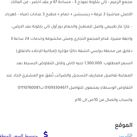
مجمع الزعيم – تاني بلكونة نموذج 3 – مساحة 67 م عقد أخضر – من المالك
الأصلي مباشرة 2 غرفة + ريسبشن + حمام + مطبخ 3 عدادات (مياه – كهرباء
– غاز) غاز طبيعي واصل للمطبخ والحمام دور أول تاني بلكونة بعد الارضي،
واجهة مميزة، قدام المجمع التجاري ومش مكشوفة وخدمات 24 ساعة 3
دقايق من محطة دولسي الشقة حاليًا مؤجّرة (إمكانية الإخلاء بالاتفاق)
السعر المطلوب: 1,300,000 جنيه كاش وقابل للتفاوض البسيط بعد
المعاينة تفاصيل مصاريف التسجيل والضرائب تُتفق مع المشتري الجاد عند
التفاوض الوسطاء يمتنعون للتواصل:01093304677 ت01110760081
واتساب واتصال من 10ص الى 10م
الموقع
متوسط السعر للمنطق