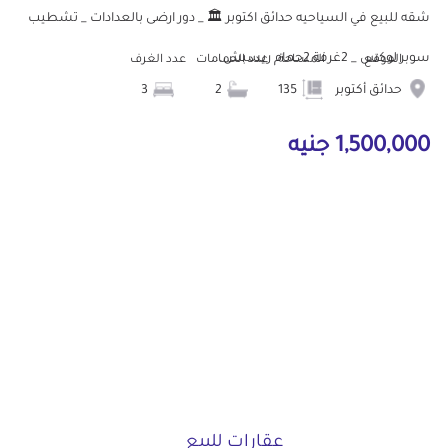
شقه للبيع في السياحيه حدائق اكتوبر 🏛️ _ دور ارضى بالعدادات _ تشطيب
سوبر لوكس _ 2غرفة 2حمام ريسبش...
الموقع
المساحة
عدد الحمامات
عدد الغرف
حدائق أكتوبر
135
2
3
1,500,000 جنيه
عقارات للبيع