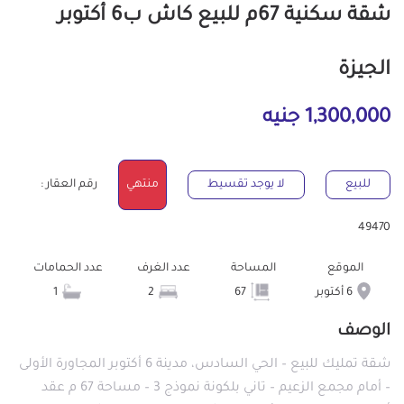
شقة سكنية 67م للبيع كاش ب6 أكتوبر
الجيزة
1,300,000 جنيه
للبيع
لا يوجد تقسيط
منتهي
رقم العقار :
49470
الموقع
المساحة
عدد الغرف
عدد الحمامات
6 أكتوبر
67
2
1
الوصف
شقة تمليك للبيع – الحي السادس، مدينة 6 أكتوبر المجاورة الأولى
– أمام مجمع الزعيم – تاني بلكونة نموذج 3 – مساحة 67 م عقد