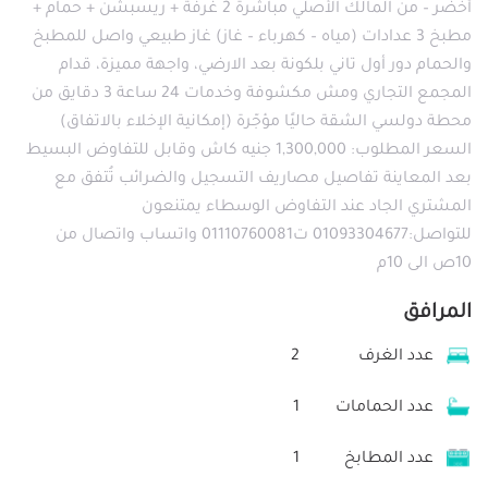
أخضر – من المالك الأصلي مباشرة 2 غرفة + ريسبشن + حمام +
مطبخ 3 عدادات (مياه – كهرباء – غاز) غاز طبيعي واصل للمطبخ
والحمام دور أول تاني بلكونة بعد الارضي، واجهة مميزة، قدام
المجمع التجاري ومش مكشوفة وخدمات 24 ساعة 3 دقايق من
محطة دولسي الشقة حاليًا مؤجّرة (إمكانية الإخلاء بالاتفاق)
السعر المطلوب: 1,300,000 جنيه كاش وقابل للتفاوض البسيط
بعد المعاينة تفاصيل مصاريف التسجيل والضرائب تُتفق مع
المشتري الجاد عند التفاوض الوسطاء يمتنعون
للتواصل:01093304677 ت01110760081 واتساب واتصال من
10ص الى 10م
المرافق
عدد الغرف
2
عدد الحمامات
1
عدد المطابخ
1