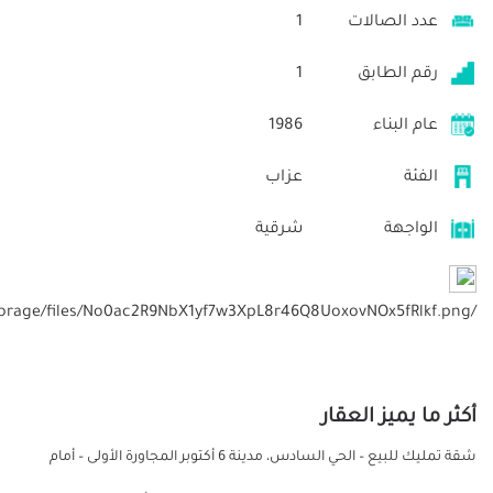
عدد الصالات
1
رقم الطابق
1
عام البناء
1986
الفئة
عزاب
الواجهة
شرقية
/storage/files/No0ac2R9NbX1yf7w3XpL8r46Q8UoxovNOx5fRlkf.png
أكثر ما يميز العقار
شقة تمليك للبيع – الحي السادس، مدينة 6 أكتوبر المجاورة الأولى – أمام