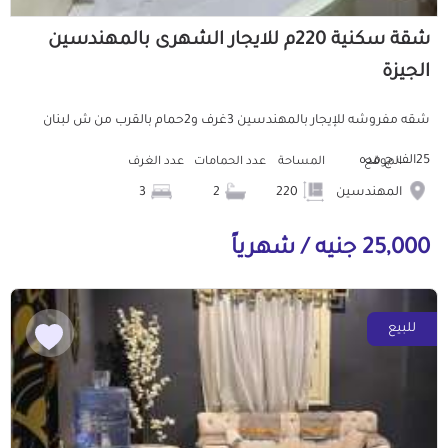
شقة سكنية 220م للايجار الشهرى بالمهندسين
الجيزة
شقه مفروشه للإيجار بالمهندسين 3غرف و2حمام بالقرب من ش لبنان
25الف ج مده
الموقع
المساحة
عدد الحمامات
عدد الغرف
المهندسين
220
2
3
25,000 جنيه / شهرياً
للبيع