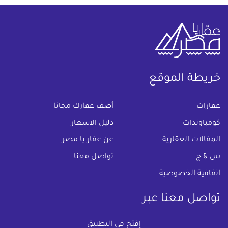
خريطة الموقع
(current)
عقارات
أضف عقارك مجانا
كومباوندات
دليل الاسعار
المقالات العقارية
عن عقار يا مصر
س & ج
تواصل معنا
اتفاقية الخصوصية
تواصل معنا عبر
إفتح في التطبيق
البريد الالكترونى :
info@aqaryamasr.com