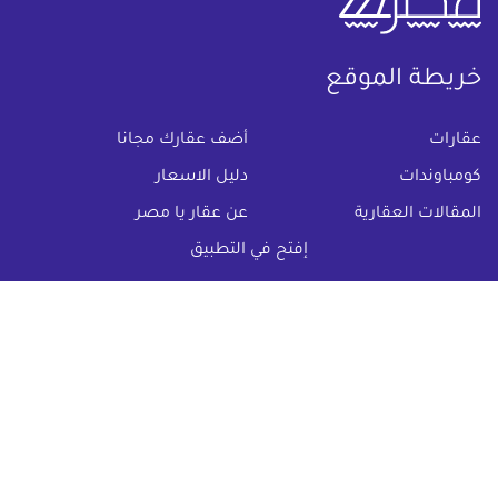
خريطة الموقع
(current)
عقارات
أضف عقارك مجانا
كومباوندات
دليل الاسعار
المقالات العقارية
عن عقار يا مصر
س & ج
تواصل معنا
إفتح في التطبيق
اتفاقية الخصوصية
تواصل معنا عبر
البريد الالكترونى :
info@aqaryamasr.com
مواقع التواصل الاجتماعى