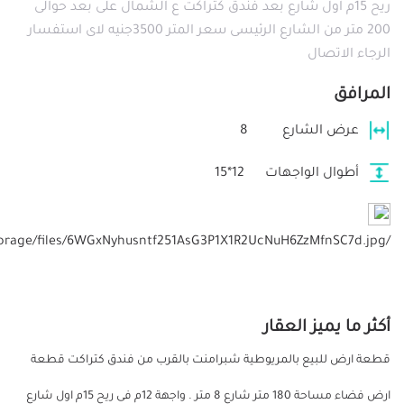
ريح 15م اول شارع بعد فندق كتراكت ع الشمال على بعد حوالى
200 متر من الشارع الرئيسى سعر المتر 3500جنيه لاى استفسار
الرجاء الاتصال
المرافق
عرض الشارع
8
أطوال الواجهات
12*15
/storage/files/6WGxNyhusntf251AsG3P1X1R2UcNuH6ZzMfnSC7d.jpg
أكثر ما يميز العقار
قطعة ارض للبيع بالمريوطية شبرامنت بالقرب من فندق كتراكت قطعة
ارض فضاء مساحة 180 متر شارع 8 متر . واجهة 12م فى ريح 15م اول شارع