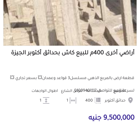
أراضي أخرى 400م للبيع كاش بحدائق أكتوبر الجيزة
قطعة ارض بالمربع الذهبي مسلسل3 قواعد وعمدان💥 بسعر تجاري 💥
لسرعة البيع للتواصل 01099401117
الموقع
المساحة
عرض الشارع
أطوال الواجهات
حدائق أكتوبر
400
1
1
9,500,000 جنيه