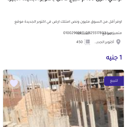
اوفر أقل من السوق مليون ونص امتلك ارض في اكتوبر الجديدة موقع
متميز جدا 01125517803 01002969811
الموقع
المساحة
أكتوبر الجديدة
450
1 جنيه
للبيع