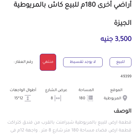
أراضي أخرى 180م للبيع كاش بالمريوطية
الجيزة
3,500 جنيه
للبيع
لا يوجد تقسيط
منتهي
رقم العقار :
49399
الموقع
المساحة
عرض الشارع
أطوال الواجهات
المريوطية
180
8
12*15
الوصف
قطعة ارض للبيع بالمريوطية شبرامنت بالقرب من فندق كتراكت
قطعة ارض فضاء مساحة 180 متر شارع 8 متر . واجهة 12م فى