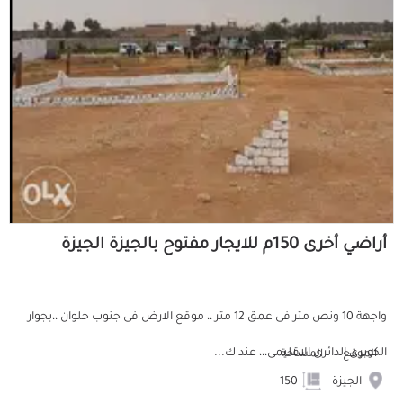
أراضي أخرى 150م للايجار مفتوح بالجيزة الجيزة
واجهة 10 ونص متر فى عمق 12 متر ،، موقع الارض فى جنوب حلوان ،،بجوار
الكوبرى الدائرى الاقليمى،،، عند ك...
الموقع
المساحة
الجيزة
150