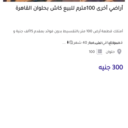
أراضي أخرى 100مترم للبيع كاش بحلوان القاهرة
أمتلك قطعة أرض 100 متر بالتقسيط بدون فوائد بمقدم 15ألف جنية و
قسط الباقي على مدار 40 شهر 🤔⬇️ ...
الموقع
المساحة
حلوان
100
300 جنيه