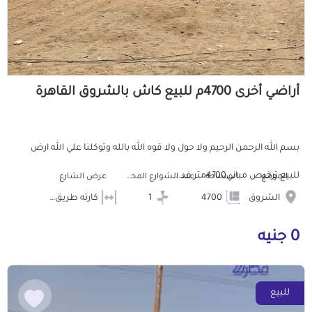
أراضي أخرى 4700م للبيع كاش بالشروق القاهرة
بسم الله الرحمن الرحيم ولا حول ولا قوه الله بالله وتوكلنا علي الله ارض
للبيع ترخيص مباني4700متر فد...
الموقع
المساحة
عدد الشوارع المحيطه
عرض الشارع
الشروق
4700
1
كارته طريق السويس
0 جنيه
للبيع