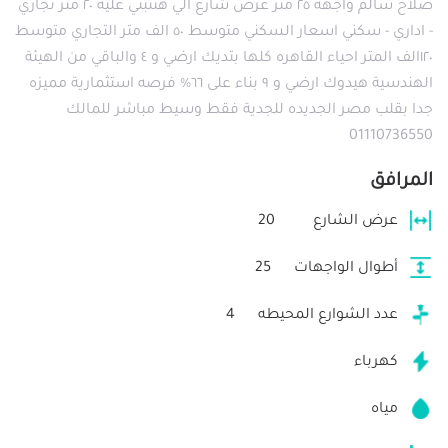
صلاح سالم واجهه ٢٥ متر عرض شارع الي هتتبني عليه ٢٠ متر تجاري
- اداري - سكني اسعار السكني متوسط ٥٠ الف متر التجاري متوسط
١٢٠الف المتر احياء القاهره كلها بتديك ارضي و ٤ والباقي من الهيئة
الهندسية هيدوك ارضي و ٩ بناء على ٦٦% فرصه استثمارية مميزه
جدا بقلب مصر الجديده للجدية فقط وسيط مباشر للمالك
01110736550
المرافق
عرض الشارع
20
أطوال الواجهات
25
عدد الشوارع المحيطه
4
كهرباء
مياه