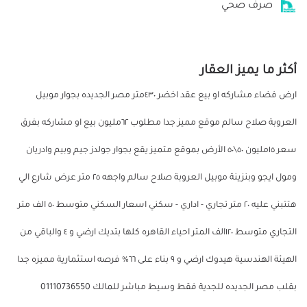
صرف صحي
أكثر ما يميز العقار
ارض فضاء مشاركه او بيع عقد اخضر ٤٣٠متر مصر الجديده بجوار موبيل
العروبة صلاح سالم موقع مميز جدا مطلوب ٦٢مليون بيع او مشاركه بفرق
سعر ١٥مليون ٥٠\٥٠ الأرض بموقع متميز يقع بجوار جولدز جيم وبيم وادريان
ومول ايجو وبنزينة موبيل العروبة صلاح سالم واجهه ٢٥ متر عرض شارع الي
هتتبني عليه ٢٠ متر تجاري - اداري - سكني اسعار السكني متوسط ٥٠ الف متر
التجاري متوسط ١٢٠الف المتر احياء القاهره كلها بتديك ارضي و ٤ والباقي من
الهيئة الهندسية هيدوك ارضي و ٩ بناء على ٦٦% فرصه استثمارية مميزه جدا
بقلب مصر الجديده للجدية فقط وسيط مباشر للمالك 01110736550