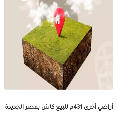
أراضي أخرى 431م للبيع كاش بمصر الجديدة