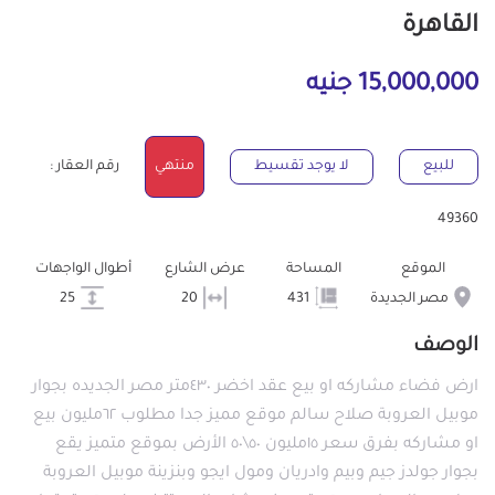
القاهرة
15,000,000 جنيه
للبيع
لا يوجد تقسيط
منتهي
رقم العقار :
49360
الموقع
المساحة
عرض الشارع
أطوال الواجهات
مصر الجديدة
431
20
25
الوصف
ارض فضاء مشاركه او بيع عقد اخضر ٤٣٠متر مصر الجديده بجوار
موبيل العروبة صلاح سالم موقع مميز جدا مطلوب ٦٢مليون بيع
او مشاركه بفرق سعر ١٥مليون ٥٠\٥٠ الأرض بموقع متميز يقع
بجوار جولدز جيم وبيم وادريان ومول ايجو وبنزينة موبيل العروبة