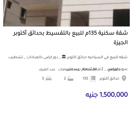
شقة سكنية 135م للبيع بالتقسيط بحدائق أكتوبر
الجيزة
شقه للبيع في السياحيه حدائق اكتوبر 🏛️ _ دور ارضى بالعدادات _ تشطيب
سوبر لوكس _ 2غرفة 2حمام ريسبش...
الموقع
المساحة
عدد الحمامات
عدد الغرف
حدائق أكتوبر
135
2
3
1,500,000 جنيه