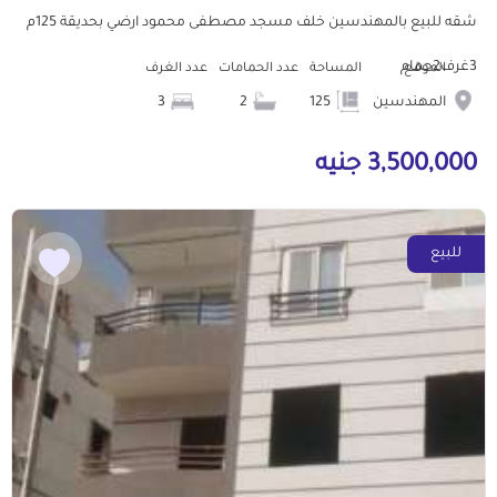
شقه للبيع بالمهندسين خلف مسجد مصطفى محمود ارضي بحديقة 125م
3غرف2حمام
الموقع
المساحة
عدد الحمامات
عدد الغرف
المهندسين
125
2
3
3,500,000 جنيه
للبيع