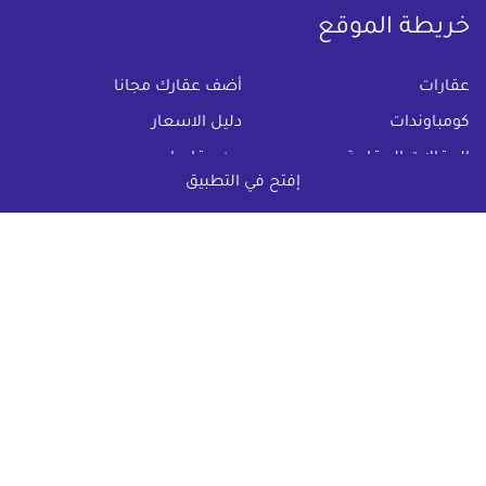
خريطة الموقع
(current)
عقارات
أضف عقارك مجانا
كومباوندات
دليل الاسعار
المقالات العقارية
عن عقار يا مصر
إفتح في التطبيق
س & ج
تواصل معنا
اتفاقية الخصوصية
تواصل معنا عبر
البريد الالكترونى :
info@aqaryamasr.com
مواقع التواصل الاجتماعى