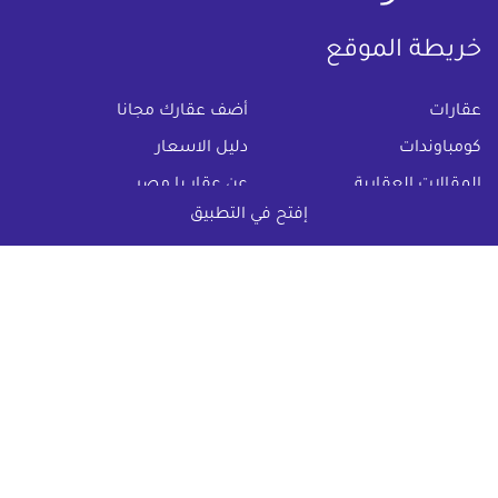
خريطة الموقع
(current)
عقارات
أضف عقارك مجانا
كومباوندات
دليل الاسعار
المقالات العقارية
عن عقار يا مصر
إفتح في التطبيق
س & ج
تواصل معنا
اتفاقية الخصوصية
تواصل معنا عبر
البريد الالكترونى :
info@aqaryamasr.com
مواقع التواصل الاجتماعى