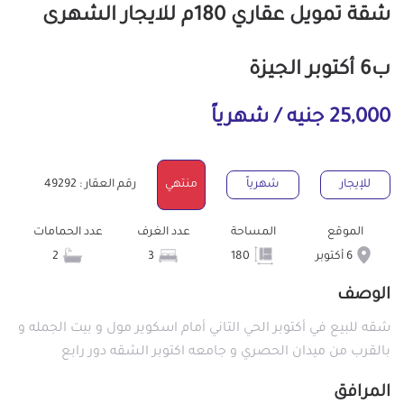
شقة تمويل عقاري 180م للايجار الشهرى
ب6 أكتوبر الجيزة
25,000 جنيه / شهرياً
للإيجار
شهرياً
منتهي
رقم العقار : 49292
الموقع
المساحة
عدد الغرف
عدد الحمامات
6 أكتوبر
180
3
2
الوصف
شقه للبيع في أكتوبر الحي التاني أمام اسكوير مول و بيت الجمله و
بالقرب من ميدان الحصري و جامعه اكتوبر الشقه دور رابع
المرافق