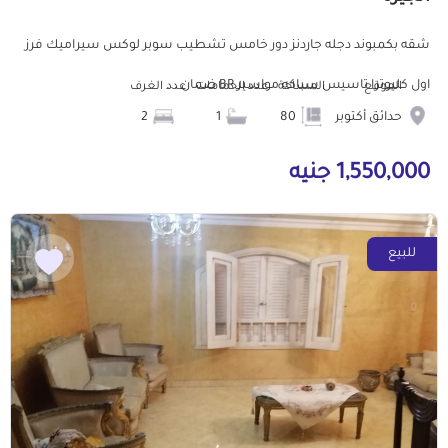
شقه بكمبوند دجله جاردنز دور خامس تشطيب سوبر لوكس سيراميك فرز
اول كليوترا تاسيس سباكه مواسير BR ضمان ...
الموقع
المساحة
عدد الحمامات
عدد الغرف
حدائق أكتوبر
80
1
2
1,550,000 جنيه
للبيع