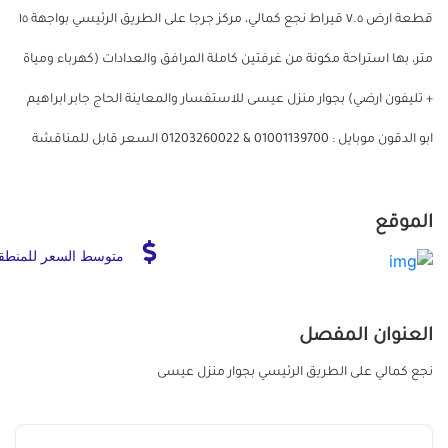
قطعة ارض ٧.٥ قيراط نجع كمالي، مركز جرجا على الطريق الرئيسي بواجهة ١٥
متر، بها استراحة مكونة من غرفتين كاملة المرافق والعدادات (كهرباء ومياة
+ تليفون ارضي) بجوار منزل عيسى للاستفسار والمعاينة الحاج جابر ابراهيم
ابو الدقون موبايل : 01001139700 & 01203260022 السعر قابل للمناقشة
الموقع
متوسط السعر للمنطق
العنوان المفصل
نجع كمالي على الطريق الرئيسي بجوار منزل عيسى