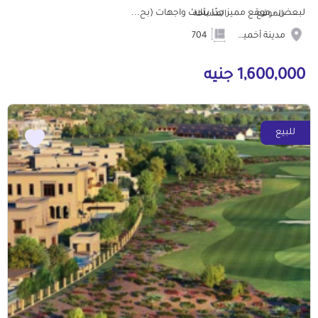
لبعض – موقع مميز جدًا بثلاث واجهات (بح...
الموقع
المساحة
مدينة أخميم الجديدة
704
1,600,000 جنيه
للبيع