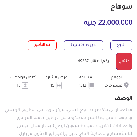
سوهاج
22,000,000 جنيه
للبيع
لا يوجد تقسيط
تم التأجير
منتهي
رقم العقار : 49287
الموقع
المساحة
عرض الشارع
أطوال الواجهات
قسم جرجا
1312
15
15
الوصف
قطعة ارض ٧.٥ قيراط نجع كمالي، مركز جرجا على الطريق الرئيسي
بواجهة ١٥ متر، بها استراحة مكونة من غرفتين كاملة المرافق
والعدادات (كهرباء ومياة + تليفون ارضي) بجوار منزل عيسى
للاستفسار والمعاينة الحاج جابر ابراهيم ابو الدقون موبايل :