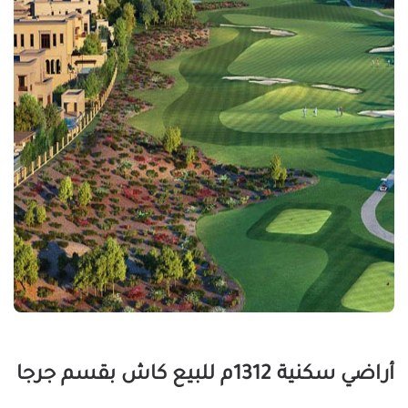
أراضي سكنية 1312م للبيع كاش بقسم جرجا