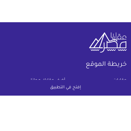
خريطة الموقع
(current)
عقارات
أضف عقارك مجانا
إفتح في التطبيق
كومباوندات
دليل الاسعار
المقالات العقارية
عن عقار يا مصر
س & ج
تواصل معنا
اتفاقية الخصوصية