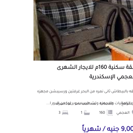
شقة سكنية 160م للايجار الشهرى
لعجمي الإسكندرية
 بالبيطاش ثانى نمره من البحر غرفتين ورسيبشن مجهزه
 الكماليات والاجهزه وتشطيب سوبر لوكس الدور ا...
الموقع
المساحة
عدد الحمامات
عدد الغرف
العجمي
160
1
3
جنيه / شهرياً