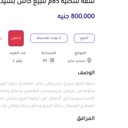
شقة سكنية 85م للبيع كاش بسيدى بشر الإسكندرية
800,000 جنيه
للبيع
لا يوجد تقسيط
منتهي
رقم
الموقع
المساحة
عدد الغرف
سيدى بشر
85
2
الوصف
مكونه من غرفتين وريسيبشن قطعتين وحمام ومطبخ 
للاسانسير وجاري الاتفاق علي تركيبه البيع يشمل 
المطبخ الوميتال بحاله الزيرو وماتور مياه إيطالي وا
المرافق