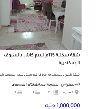
شقة سكنية 115م للبيع كاش بالسيوف
الإسكندرية
شقة للبيع بالإسكندرية أمام كارفور سيتى لايت السيوف شا
القدس متفرع من مصطفى كامل 115م 3 غرف كبار ...
الموقع
المساحة
عدد الحمامات
عدد الغرف
السيوف
115
1
3
1,000,000 جنيه