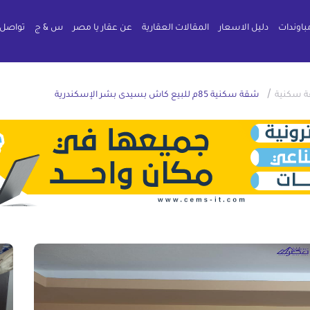
باوندات
دليل الاسعار
المقالات العقارية
عن عقار يا مصر
س & ج
تواصل 
/
 سكنية
شقة سكنية 85م للبيع كاش بسيدى بشر الإسكندرية