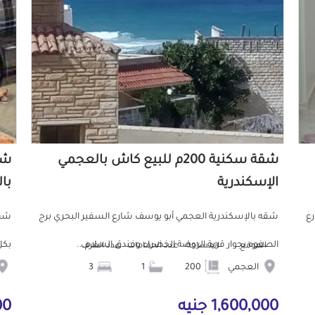
شقة سكنية 200م للبيع كاش بالعجمي
الإسكندرية
با
رع
شقه بالإسكندرية العجمي أبو يوسف شارع السفير البحري برج
شقه
الصفوه بجوار قرية الروضة الخضراء وفندق السلام...
بكل
الموقع
المساحة
عدد الحمامات
عدد الغرف
العجمي
200
1
3
1,600,000 جنيه
9,000 