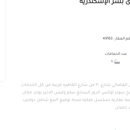
 العقار : 49163
عدد الحمامات
1
شقه للبيع سيدي بشر قبلي ارض الميلادي بجوار ارض الفضالي شارع ٣٠ من شارع القاهره قريبه من كل الخدمات
سوبر لوكس الدور السابع سلم وليس الاخير يوجد مكان
حصه عقاريه تسلسل ملكيه صحه توقيع البيع شامل دولايب
حد حصان