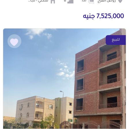
روض الفرج
137
6
سكني - تجاري
7,525,000 جنيه
للبيع