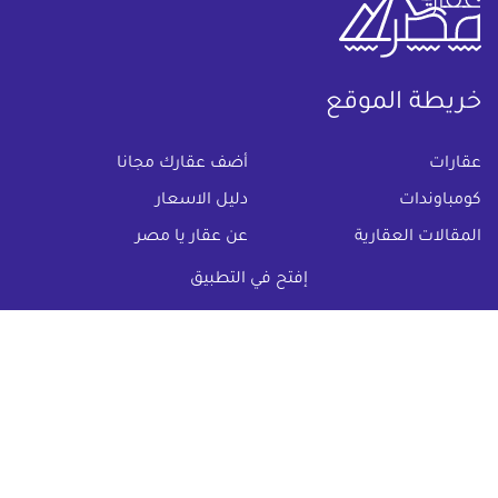
خريطة الموقع
(current)
عقارات
أضف عقارك مجانا
كومباوندات
دليل الاسعار
المقالات العقارية
عن عقار يا مصر
س & ج
تواصل معنا
إفتح في التطبيق
اتفاقية الخصوصية
تواصل معنا عبر
البريد الالكترونى :
info@aqaryamasr.com
مواقع التواصل الاجتماعى