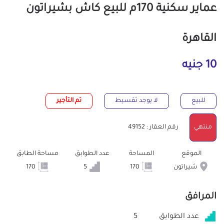
عماير سكنية 170م للبيع كاش بشيراتون
القاهرة
10 جنيه
للبيع
لا يوجد تقسيط
تم التأجير
منتهي
رقم العقار : 49152
الموقع
المساحة
عدد الطوابق
مساحة الطابق
شيراتون
170
5
170
المرافق
عدد الطوابق
5