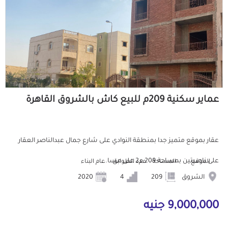
عماير سكنية 209م للبيع كاش بالشروق القاهرة
عقار بموقع متميز جدا بمنطقة النوادي على شارع جمال عبدالناصر العقار
على ناصيتين بمساحة 209 م2 على مسا...
الموقع
المساحة
عدد الطوابق
عام البناء
الشروق
209
4
2020
9,000,000 جنيه