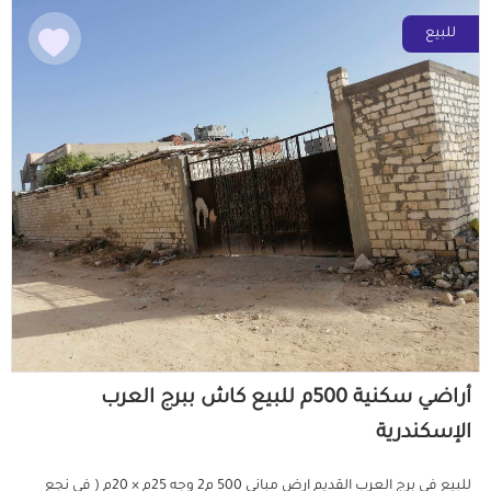
للبيع
أراضي سكنية 500م للبيع كاش ببرج العرب
الإسكندرية
للبيع في برج العرب القديم ارض مباني 500 م2 وجه 25م × 20م ( في نجع