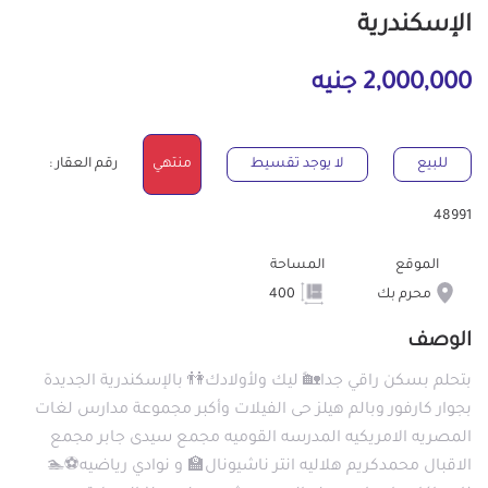
الإسكندرية
2,000,000 جنيه
للبيع
لا يوجد تقسيط
منتهي
رقم العقار :
48991
الموقع
المساحة
محرم بك
400
الوصف
بتحلم بسكن راقي جدا🏡ً ليك ولأولادك👫 بالإسكندرية الجديدة
بجوار كارفور وبالم هيلز حى الفيلات وأكبر مجموعة مدارس لغات
المصريه الامريكيه المدرسه القوميه مجمع سيدى جابر مجمع
الاقبال محمدكريم هلاليه انتر ناشيونال🏫 و نوادي رياضيه⚽🏊