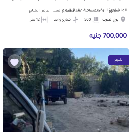
المنشاوي) الارض مسجلة عقد ازرق و م...
الموقع
المساحة
عدد الشوارع المحيطه
عرض الشارع
برج العرب
500
شارع واحد
12 متر
700,000 جنيه
للبيع