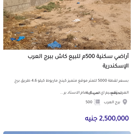
أراضي سكنية 500م للبيع كاش ببرج العرب
الإسكندرية
بسعر لقطة 5000 للمتر موقع متميز كينج ماريوط كيلو 4،6 طريق برج
العرب تقسيم اي سي ال امام الاستاد بر...
الموقع
المساحة
برج العرب
500
2,500,000 جنيه