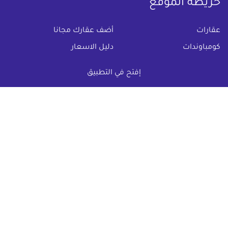
خريطة الموقع
(current)
عقارات
أضف عقارك مجانا
كومباوندات
دليل الاسعار
المقالات العقارية
عن عقار يا مصر
إفتح في التطبيق
س & ج
تواصل معنا
اتفاقية الخصوصية
تواصل معنا عبر
البريد الالكترونى :
info@aqaryamasr.com
مواقع التواصل الاجتماعى