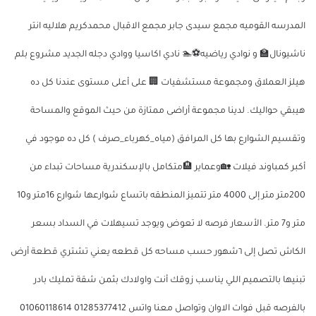
المدرسه القوميه مجمع سيدى جابر مجمع الاقبال محمدكريم هلاليه انتر
ناشيونال🏫 و نوادي رياضيه⚽🏊 نادي اكاسيا ووادي دجله الجديد مشروع بلم
هيلز العملاق ومجموعة مستشفيات 🏢 على أعلى مستوى عندنا كل ده
هيبقي حواليك. لدينا مجموعة أراضى ممتازة من حيث الموقع والمساحة
وتقسيم الشوارع بها كل المرافق (مياه_كهرباء_صرف ) كل ده موجود في
أكبر كمباوند فيلات 🏡وعماير 🏨متكامل بالإسكندرية مساحات تبداء من
200متر متر إلى 4000 متر تتميز المنطقه باتساع شوارعها شوارع 16متر و10
متر و7 متر. الأسعار فرصه لا تعوض ويوجد تسيهلات في السداد بسعر
الكاش تصل إلى ٦شهور حسب مساحه كل قطعه يعني تشتري قطعة أرض
تبنيها بالتصميم اللي يناسب زوقك أنت واولادك بثمن شقة تمليك بادر
بالفرصه قبل فوات الاوان وتواصل معنا واتس 01285377412 01060118614