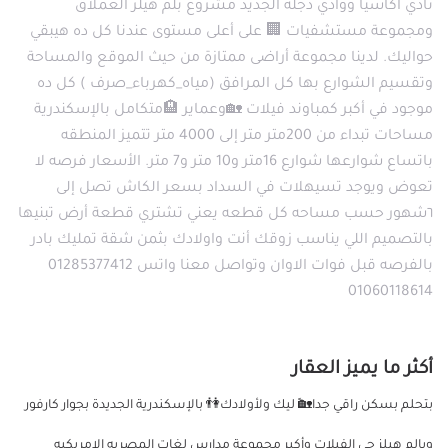
نادي اكاسيا ووادي دجله الجديد مشروع بلم هيلز العملاق
ومجموعة مستشفيات 🏢 على أعلى مستوى عندنا كل ده هيبقي
حواليك. لدينا مجموعة أراضى ممتازة من حيث الموقع والمساحة
وتقسيم الشوارع بها كل المرافق (مياه_كهرباء_صرف ) كل ده
موجود في أكبر كمباوند فيلات 🏡وعماير 🏨متكامل بالإسكندرية
مساحات تبداء من 200متر متر إلى 4000 متر تتميز المنطقه
باتساع شوارعها شوارع 16متر و10 متر و7 متر. الأسعار فرصه لا
تعوض ويوجد تسيهلات في السداد بسعر الكاش تصل إلى
٦شهور حسب مساحه كل قطعه يعني تشتري قطعة أرض تبنيها
بالتصميم اللي يناسب زوقك أنت واولادك بثمن شقة تمليك بادر
بالفرصه قبل فوات الاوان وتواصل معنا واتس 01285377412
01060118614
أكثر ما يميز العقار
بتحلم بسكن راقي جدا🏡ً ليك ولأولادك👫 بالإسكندرية الجديدة بجوار كارفور
وبالم هيلز حى الفيلات وأكبر مجموعة مدارس لغات المصريه الامريكيه