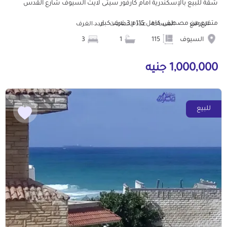
شقة للبيع بالإسكندرية أمام كارفور سيتى لايت السيوف شارع القدس
متفرع من مصطفى كامل 115م 3 غرف كبار ...
الموقع
المساحة
عدد الحمامات
عدد الغرف
السيوف
115
1
3
1,000,000 جنيه
للبيع