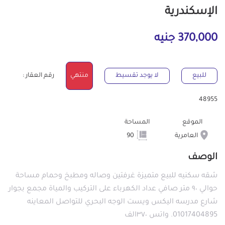
الإسكندرية
370,000 جنيه
للبيع
لا يوجد تقسيط
منتهي
رقم العقار :
48955
الموقع
المساحة
العامرية
90
الوصف
شقه سكنيه للبيع متميزة غرفتين وصاله ومطبخ وحمام مساحة
حوالي ٩٠ متر صافي عداد الكهرباء على التركيب والمياة مجمع بجوار
شارع مدرسه اليكس ويست الوجه البحري للتواصل المعاينه
01017404895. واتس ٣٧٠الف