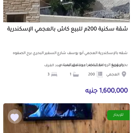
شقة سكنية 200م للبيع كاش بالعجمي الإسكندرية
شقه بالإسكندرية العجمي أبو يوسف شارع السفير البحري برج الصفوه
بجوار قرية الروضة الخضراء وفندق السلام...
الموقع
المساحة
عدد الحمامات
عدد الغرف
العجمي
200
1
3
1,600,000 جنيه
للإيجار