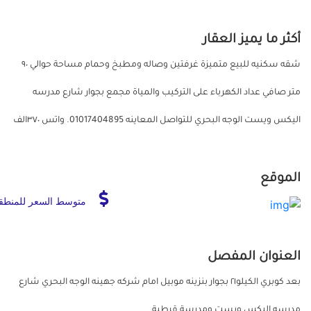
أكثر ما يميز العقار
شقه سكنيه للبيع متميزة غرفتين وصاله ومطبخ وحمام مساحة حوالي ٩٠
متر صافي عداد الكهرباء على التركيب والمياة مجمع بجوار شارع مدرسه
اليكس ويست الوجه البحري للتواصل المعاينه 01017404895. واتس ٣٧٠الف
الموقع
متوسط السعر للمنطق
العنوان المفصل
بعد كوبري الكيلو٢١ بجوار بنزينه موبيل امام شركه جهينه الوجه البحري شارع
مدرسه اليكس ويست ومدرسة قرطبة