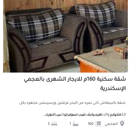
شقة سكنية 160م للايجار الشهرى بالعجمي
الإسكندرية
شقه بالبيطاش ثانى نمره من البحر غرفتين ورسيبشن مجهزه بكل
الكماليات والاجهزه وتشطيب سوبر لوكس الدور ا...
الموقع
المساحة
عدد الحمامات
عدد الغرف
العجمي
160
1
3