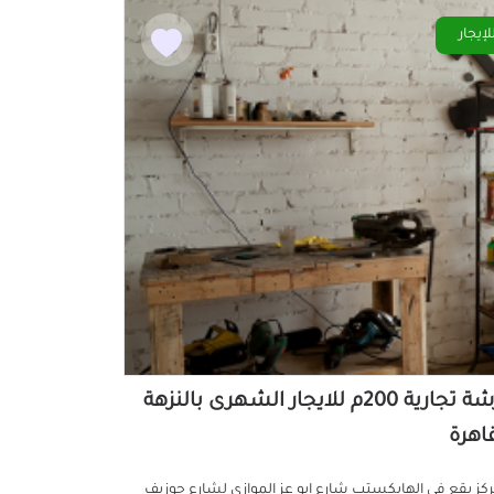
لإيجار
ورشة تجارية 200م للايجار الشهرى بالنزهة
قاهرة
ركز يقع في الهايكستب شارع ابو عز الموازي لشارع جوزيف