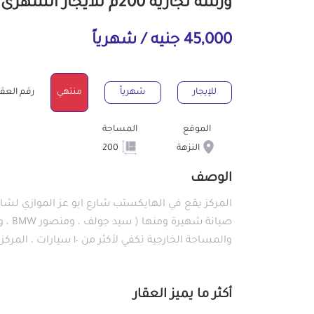
ورشة تجارية 200م للايجار الشهرى بالنزهة القاهرة
45,000 جنيه / شهرياً
للإيجار
شهرياً
منتهي
رقم العقار : 8
الموقع
المساحة
النزهة
200
الوصف
والمساحة الخارجية تكفي لأكثر من ١٠ سيارات ، المركز جاهز للعمل فورا
أكثر ما يميز العقار