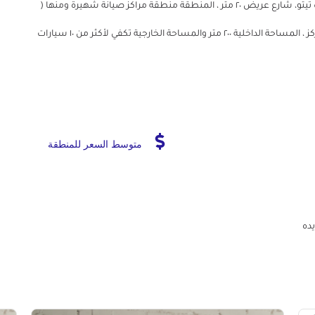
المركز يقع في الهايكستب شارع ابو عز الموازي لشارع جوزيف تيتو، شارع عريض ٢٠ متر ، المنطقة منطقة مراكز صيانة شهيرة ومنها (
سيد جولف ، ومنصور BMW ، وغيره ) هناك خراطة بجانب المركز ، المساحة الداخلية ٢٠٠ متر والمساحة الخارجية تكفي لأكثر من ١٠ سيارات
متوسط السعر للمنطقة
يده