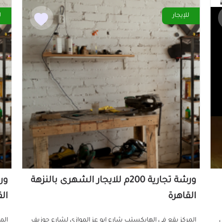
للإيجار
ل
ورشة تجارية 200م للايجار الشهرى بالنزهة
القاهرة
ال
صل
المركز يقع في الهايكستب شارع ابو عز الموازي لشارع جوزيف
الم