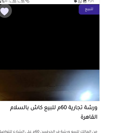
للبيع
ورشة تجارية 60م للبيع كاش بالسلام
القاهرة
من المالك للبيع ورشة ف الحرفيين 60م على الشارع للتوا