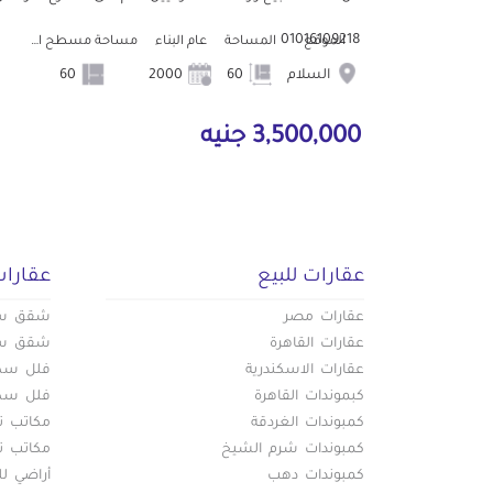
01016109218
الموقع
المساحة
عام البناء
مساحة مسطح البناء
السلام
60
2000
60
3,500,000 جنيه
عقارات للبيع
عقارات
عقارات مصر
شقق سكن
عقارات القاهرة
شقق سكن
عقارات الاسكندرية
فلل سكني
كبموندات القاهرة
فلل سكني
كمبوندات الغردقة
مكاتب تج
كمبوندات شرم الشيخ
مكاتب تج
كمبوندات دهب
أراضي لل