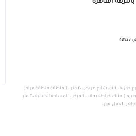
4892
المركز يقع في الهايكستب شارع ابو عز الموازي لشارع جوزيف تيتو، شارع عريض ٢٠ متر ، المنطقة منطقة مراكز
صيانة شهيرة ومنها ( سيد جولف ، ومنصور BMW ، وغيره ) هناك خراطة بجانب المركز ، المساحة الداخلية ٢٠٠ متر