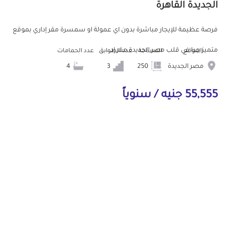
الجديدة القاهرة
فرصة عظيمة للإيجار مباشرة بدون اي عمولة او سمسرة مقر إداري بموقع
متميز جدا في قلب مصر الجديدة مقر إد...
الموقع
المساحة
عدد الطوابق
عدد الحمامات
مصر الجديدة
250
3
4
55,555 جنيه / سنوياً