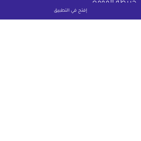
خريطة الموقع
إفتح في التطبيق
(current)
عقارات
أضف عقارك مجانا
كومباوندات
دليل الاسعار
المقالات العقارية
عن عقار يا مصر
س & ج
تواصل معنا
اتفاقية الخصوصية
تواصل معنا عبر
البريد الالكترونى :
info@aqaryamasr.com
مواقع التواصل الاجتماعى