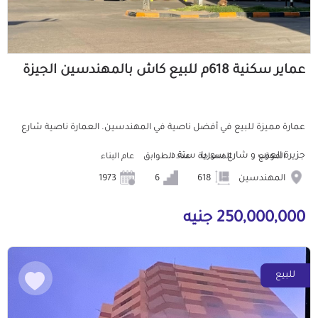
عماير سكنية 618م للبيع كاش بالمهندسين الجيزة
عمارة مميزة للبيع في أفضل ناصية في المهندسين. العمارة ناصية شارع
جزيرة العرب و شارع سوريا. ستة د...
الموقع
المساحة
عدد الطوابق
عام البناء
المهندسين
618
6
1973
250,000,000 جنيه
للبيع