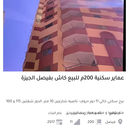
عماير سكنية 200م للبيع كاش بفيصل الجيزة
برج سكني خالي 11 دور +روف- ناصيه شارعين 10 متر- الدور شقتين 115 و 100
متر- كهربا و مياه و مجاري-مخزن...
الموقع
المساحة
عدد الطوابق
عام البناء
فيصل
200
11
2017