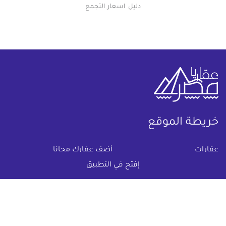
دليل اسعار التجمع
خريطة الموقع
(current)
عقارات
أضف عقارك مجانا
إفتح في التطبيق
كومباوندات
دليل الاسعار
المقالات العقارية
عن عقار يا مصر
س & ج
تواصل معنا
اتفاقية الخصوصية