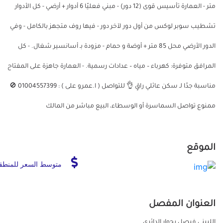
متر - العمارة تأسيس قوى (12 دور) - مبني فعليًا 6 أدوار + أرضي - كل الأدوار
تشطيب سوبر لوكس من أول دور لآخر دور - فيها روف متجهز بالكامل - وفي
الدور الأرضي محل 85 متر + أوضة و حمام - مزودة بـ أسانسير شغال. - كل
المرافق متوفرة: كهرباء – مياه – عدادات رسمية. - العمارة جاهزة على المفتاح
مناسبة جدًا لـ سكن عائلي راقٍ 👌 للتواصل ( ا.عمرو على ) : 01004557399 🚫
ممنوع تواصل السماسرة أو الوسطاء، البيع مباشر من المالك
الموقع
متوسط السعر للمنطق
العنوان المفصل
اللبينى فيصل بجوار الدائري