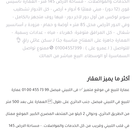
الخدمات والمواصلات. - مساحة الارض 145 متر - العمارة تأسيس
قوى (12 دور) - مبني فعليًا 6 أدوار + أرضي - كل الأدوار تشطيب
سوبر لوكس من أول دور لآخر دور - فيها روف متجهز بالكامل -
وفي الدور الأرضي محل 85 متر + أوضة و حمام - مزودة بـ أسانسير
شغال. - كل المرافق متوفرة: كهرباء – مياه – عدادات رسمية. -
العمارة جاهزة على المفتاح مناسبة جدًا لـ سكن عائلي راقٍ 👌
للتواصل ( ا.عمرو على ) : 01004557399 🚫ممنوع تواصل
السماسرة أو الوسطاء، البيع مباشر من المالك
أكثر ما يميز العقار
عمارة للبيع في موقع متميز ✅ فى اللبيني فيصل 99 73 455 00 01 عمارة
للبيع في اللبيني فيصل، جنب الدائري على طول. العمارة على بعد 500 متر
من الطريق الدائري، وحوالي 2 كيلو من المتحف المصري الكبير. الموقع ممتاز،
في قلب اللبيني وقريب من كل الخدمات والمواصلات. - مساحة الارض 145