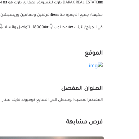
🏡DARAK REAL ESTATE دارك للتسويق العقاري
في الجراج/انترنت 🏡 مطلوب 👇 🏡18000 للتواصل واتساب👇 🏡01124509744
الموقع
العنوان المفصل
المقطم الهضبه الوسطى الحي السابع كومبوند فايف ستار
فرص مشابهة