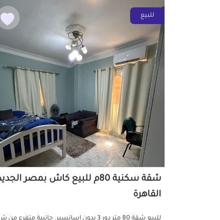
للبيع
شقة سكنية 80م للبيع كاش بمصر الجدي
القاهرة
للبيع شقة 80 متر دور 3 بدون اسانسير. جانبية متفرع من 