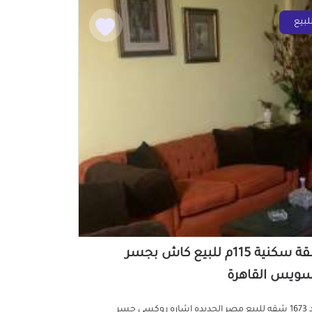
لبيع
شقة سكنية 115م للبيع كاش بجسر
سويس القاهرة
كود 1673 شقه للبيع مصر الجديده اشاره روكسي جسر