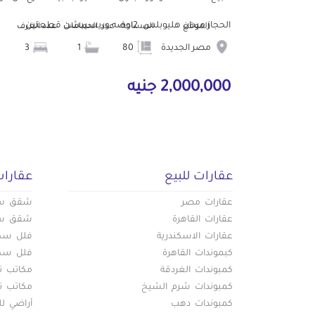
الحجاز ميدان هليوبلس. 2اوضه وريسيبشن قطعتين...
الموقع
المساحة
عدد الحمامات
عدد الغرف
مصر الجديدة
80
1
3
2,000,000 جنيه
عقارات للبيع
عقارات
عقارات مصر
شقق سكن
عقارات القاهرة
شقق سكن
عقارات الاسكندرية
فلل سكني
كبموندات القاهرة
فلل سكني
كمبوندات الغردقة
مكاتب تج
كمبوندات شرم الشيخ
مكاتب تج
كمبوندات دهب
أراضي لل