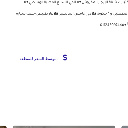
 دارك هو 🏡 اختيارك شقة للإيجار المفروش 🏡 الحي السابع الهضبة الوسطي 🏡
مكيفة/ جميع الاجهزة متاحة🏡 غرفتين وحمامين وريسبشن قطعتين و ٢ بلكونة 🏡 دور خامس اسانسير 🏡 غاز طبيعي/حصة سيارة
متوسط السعر للمنطقة