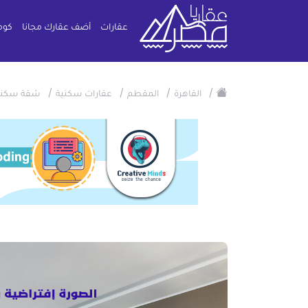
عقارات
أضف عقارك مجانا
كوم
/
/
/
/
القاهرة
المقطم
عقارات سكنية
شقة سكني