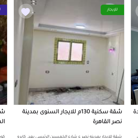
للإيجار
ل
دة
شقة سكنية 130م للايجار السنوى بمدينة
نصر القاهرة
ال
ش
شقة للايجار بمدينه نصر ع شارع الخمسين الرئيسي بعد. كايرو