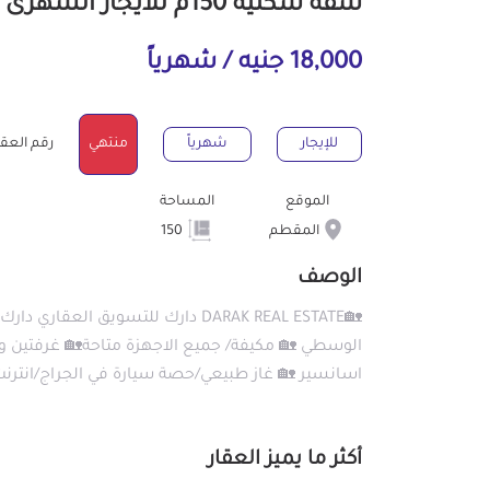
شقة سكنية 150م للايجار الشهرى بالمقطم القاهرة
18,000 جنيه / شهرياً
للإيجار
شهرياً
منتهي
رقم العقار : 2
الموقع
المساحة
المقطم
150
الوصف
🏡DARAK REAL ESTATE دارك للتسويق
اسانسير 🏡 غاز طبيعي/حصة سيارة في الجراج/انترنت 🏡 مطلوب 👇 🏡18000 للتوا
أكثر ما يميز العقار