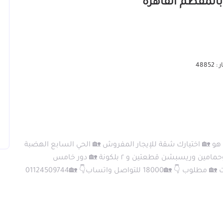
4885
 العقاري دارك هو 🏡 اختيارك شقة للإيجار المفروش 🏡 الحي السابع الهضبة
الوسطي 🏡 مكيفة/ جميع الاجهزة متاحة🏡 غرفتين وحمامين وريسبشن قطعتين و ٢ بلكونة 🏡 دور خامس
صل واتساب👇 🏡01124509744