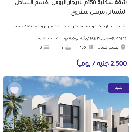
شقة سكنية 150م للايجار اليومى بقسم الساحل
الشمالى مرسى مطروح
شاليه للايجار ثلاث غرف مكيفة غرفة بها ثلاث سراير وغرفة بها 2 سرير
وغرفة بها سرير كبير نوم رئيسي ورسي...
الموقع
المساحة
عدد الحمامات
عدد الغرف
قسم الساحل الشمالى
150
2
3
2,500 جنيه / يومياً
للبيع