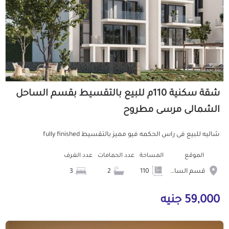
شقة سكنية 110م للبيع بالتقسيط بقسم الساحل
الشمالى مرسى مطروح
شاليه للبيع فى راس الحكمه فيو مميز بالتقسيط fully finished
الموقع
المساحة
عدد الحمامات
عدد الغرف
قسم الساحل الشمالى
110
2
3
59,000 جنيه