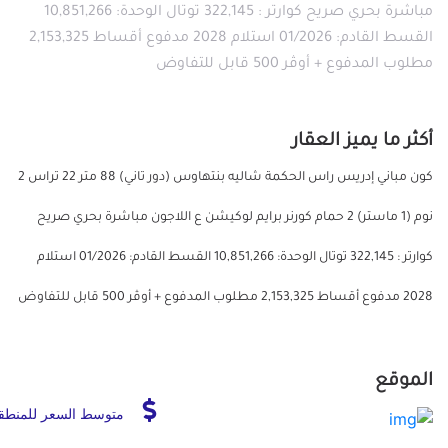
مباشرة بحري صريح كوارتر : 322,145 توتال الوحدة: 10,851,266
القسط القادم: 01/2026 استلام 2028 مدفوع أقساط 2,153,325
مطلوب المدفوع + أوڤر 500 قابل للتفاوض
أكثر ما يميز العقار
كون مباني إدريس راس الحكمة شاليه بنتهاوس (دور تاني) 88 متر 22 تراس 2
نوم (1 ماستر) 2 حمام كورنر برايم لوكيشن ع اللاجون مباشرة بحري صريح
كوارتر : 322,145 توتال الوحدة: 10,851,266 القسط القادم: 01/2026 استلام
2028 مدفوع أقساط 2,153,325 مطلوب المدفوع + أوڤر 500 قابل للتفاوض
الموقع
متوسط السعر للمنطق