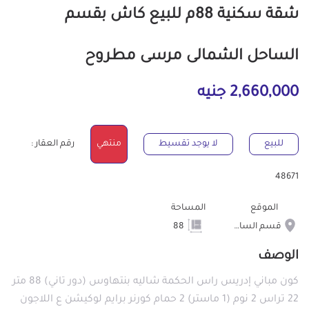
شقة سكنية 88م للبيع كاش بقسم
الساحل الشمالى مرسى مطروح
2,660,000 جنيه
للبيع
لا يوجد تقسيط
منتهي
رقم العقار :
48671
الموقع
المساحة
قسم الساحل الشمالى
88
الوصف
كون مباني إدريس راس الحكمة شاليه بنتهاوس (دور تاني) 88 متر
22 تراس 2 نوم (1 ماستر) 2 حمام كورنر برايم لوكيشن ع اللاجون