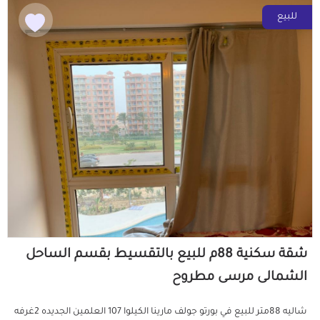
للبيع
شقة سكنية 88م للبيع بالتقسيط بقسم الساحل
الشمالى مرسى مطروح
شاليه 88متر للبيع في بورتو جولف مارينا الكيلوا 107 العلمين الجديده 2غرفه