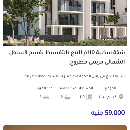
شقة سكنية 110م للبيع بالتقسيط بقسم الساحل
الشمالى مرسى مطروح
شاليه للبيع فى راس الحكمه فيو مميز بالتقسيط fully finished
الموقع
المساحة
عدد الحمامات
عدد الغرف
قسم الساحل الشمالى
110
2
3
59,000 جنيه