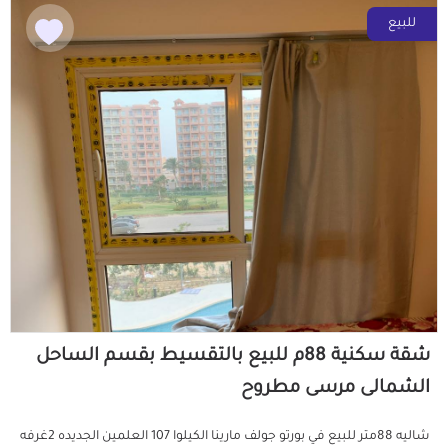
للبيع
شقة سكنية 88م للبيع بالتقسيط بقسم الساحل
الشمالى مرسى مطروح
شاليه 88متر للبيع في بورتو جولف مارينا الكيلوا 107 العلمين الجديده 2غرفه