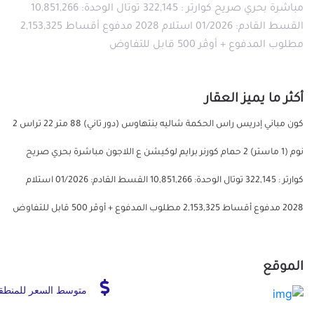
مباشرة بحري صريح كوارتر : 322,145 توتال الوحدة: 10,851,266
القسط القادم: 01/2026 استلام 2028 مدفوع أقساط 2,153,325
مطلوب المدفوع + أوڤر 500 قابل للتفاوض
أكثر ما يميز العقار
كون مباني إدريس راس الحكمة شاليه بنتهاوس (دور تاني) 88 متر 22 تراس 2
نوم (1 ماستر) 2 حمام كورنر برايم لوكيشن ع اللاجون مباشرة بحري صريح
كوارتر : 322,145 توتال الوحدة: 10,851,266 القسط القادم: 01/2026 استلام
2028 مدفوع أقساط 2,153,325 مطلوب المدفوع + أوڤر 500 قابل للتفاوض
الموقع
متوسط السعر للمنطق