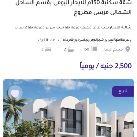
شقة سكنية 150م للايجار اليومى بقسم الساحل
الشمالى مرسى مطروح
شاليه للايجار ثلاث غرف مكيفة غرفة بها ثلاث سراير وغرفة بها 2 سرير
وغرفة بها سرير كبير نوم رئيسي ورسي...
الموقع
المساحة
عدد الحمامات
عدد الغرف
قسم الساحل الشمالى
150
2
3
2,500 جنيه / يومياً
للبيع