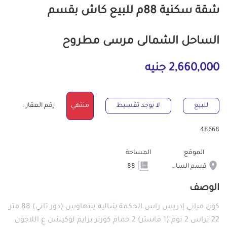
شقة سكنية 88م للبيع كاش بقسم
الساحل الشمالى مرسى مطروح
2,660,000 جنيه
للبيع
لا يوجد تقسيط
منتهي
رقم العقار :
48668
الموقع
المساحة
قسم الساحل الشمالى
88
الوصف
كون مباني إدريس راس الحكمة شاليه بنتهاوس (دور تاني) 88 متر
22 تراس 2 نوم (1 ماستر) 2 حمام كورنر برايم لوكيشن ع اللاجون