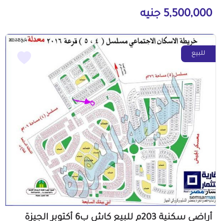
5,500,000 جنيه
للبيع
أراضي سكنية 203م للبيع كاش ب6 أكتوبر الجيزة