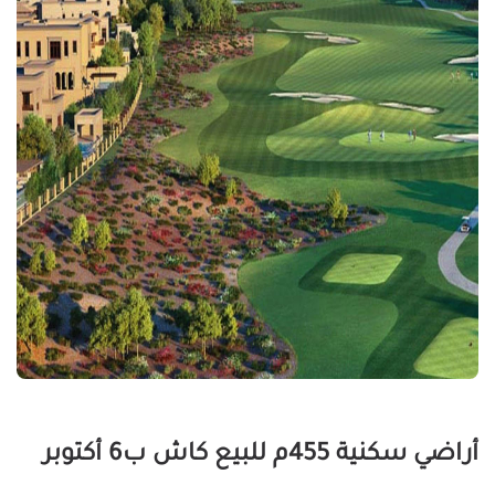
أراضي سكنية 455م للبيع كاش ب6 أكتوبر