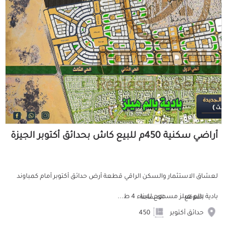
أراضي سكنية 450م للبيع كاش بحدائق أكتوبر الجيزة
لعشاق الاستثمار والسكن الراقي قطعة أرض حدائق أكتوبر أمام كمباوند
بادية بالم هيلز مسموح للبناء 4 ط...
الموقع
المساحة
حدائق أكتوبر
450