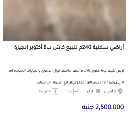
أراضي سكنية 240م للبيع كاش ب6 أكتوبر الجيزة
ارض للبيع ب6 اكتوبر 240 م خلف جامعة نوال الدجوي والنيابات الجديدة اما
ابني بيتك 7 ارض اسكان اجتماعي4...
الموقع
المساحة
عرض الشارع
أطوال الواجهات
6 أكتوبر
240
10
14في19
2,500,000 جنيه