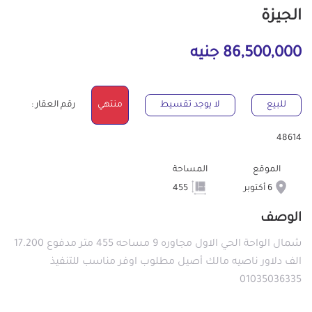
الجيزة
86,500,000 جنيه
للبيع
لا يوجد تقسيط
منتهي
رقم العقار :
48614
الموقع
المساحة
6 أكتوبر
455
الوصف
شمال الواحة الحي الاول مجاوره 9 مساحه 455 متر مدفوع 17.200
الف دلاور ناصيه مالك أصيل مطلوب اوفر مناسب للتنفيذ
01035036335