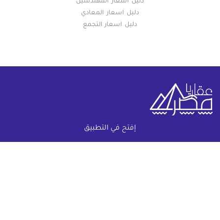
دليل اسعار المهندسين
دليل اسعار المعادي
دليل اسعار التجمع
إفتح في التطبيق
خريطة الموقع
(current)
عقارات
أضف عقارك مجانا
كومباوندات
دليل الاسعار
المقالات العقارية
عن عقار يا مصر
س & ج
تواصل معنا