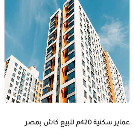
عماير سكنية 420م للبيع كاش بمصر