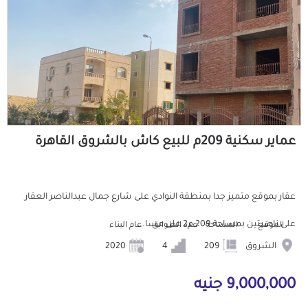
عماير سكنية 209م للبيع كاش بالشروق القاهرة
عقار بموقع متميز جدا بمنطقة النوادي على شارع جمال عبدالناصر العقار
على ناصيتين بمساحة 209 م2 على مسا...
الموقع
المساحة
عدد الطوابق
عام البناء
الشروق
209
4
2020
9,000,000 جنيه