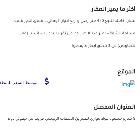
أكثر ما يميز العقار
عمارة كامله للبيع 420 متر ارضي و اربع ادوار ، اجمالي ٥ شقق الدور شقة،
مساحة الشقة ٢٠٠ متر عدا الارضي ١٨٥ متر تقريبا. بدون اسانسير (قابل
للتفاوض) فى 3 شقق ايجار هايفضوا
الموقع
متوسط السعر للمنطق
العنوان المفصل
9 شارع محمود فؤاد موازى لعمر بن الخطاب الرئيسى قريب من تيفولى دوم