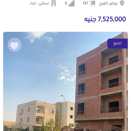
روض الفرج
137
6
سكني - تجاري
7,525,000 جنيه
للبيع