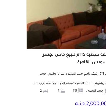
شقة سكنية 115م للبيع كاش بجسر
سويس القاهرة
كود 1673 شقه للبيع مصر الجديده اشاره روكسي جسر
السويس مساحه 115 متر 2 غرفه ريسبشن قطعتين حمام
الموقع
المساحة
عدد الحمامات
عدد الغرف
جسر السويس
115
1
2
..
2,000, جنيه