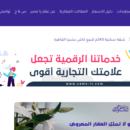
باوندات
دليل الاسعار
المقالات العقارية
عن عقار يا مصر
س & ج
تواصل 
شقة سكنية 243م للبيع كاش بشبرا القاهرة