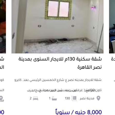
دة
شقة سكنية 130م للايجار السنوى بمدينة
نصر القاهرة
ال
ش
شقة للايجار بمدينه نصر ع شارع الخمسين الرئيسي بعد. كايرو
تاون 130متر( غرفتين، ريسبشن كبير ، مطبخ، ح...
الموقع
المساحة
عدد الحمامات
عدد الغرف
مدينة نصر
130
1
2
مط.
8,000 جنيه / سنوياً
000