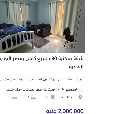
شقة سكنية 80م للبيع كاش بمصر الجدي
القاهرة
للبيع شقة 80 متر دور 3 بدون اسانسير. جانبية متفرع من 
الحجاز ميدان هليوبلس. 2اوضه وريسيبشن قطعتين...
الموقع
المساحة
عدد الحمامات
عدد الغرف
مصر الجديدة
80
1
3
2,000,000 جنيه