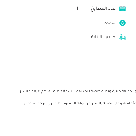
عدد المطابخ
1
مصعد
حارس البناية
شقة للبيع لوكس تجيب فرشك وتسكن 126 متر ارضى مرتفع بحديقة كبيرة وبوابة خاصة للحديقة. الشقة 3 غرف منهم غرفة ماستر
بالحمام و ريسبشن قطعتين ومطبخ أمريكي و حمام. الشقة أمامية وعلى بعد 200 متر من بوابة الكمبوند والدائري. يوجد تفاوض