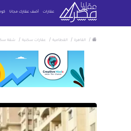
عقارات
أضف عقارك مجانا
كوم
/
/
/
/
القاهرة
القطامية
عقارات سكنية
شقة سكن