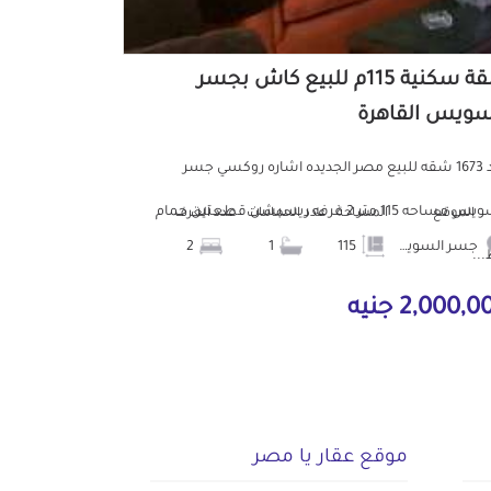
شقة سكنية 115م للبيع كاش بجسر
سويس القاهرة
كود 1673 شقه للبيع مصر الجديده اشاره روكسي جسر
السويس مساحه 115 متر 2 غرفه ريسبشن قطعتين حمام
الموقع
المساحة
عدد الحمامات
عدد الغرف
جسر السويس
115
1
2
..
2,000, جنيه
موقع عقار يا مصر