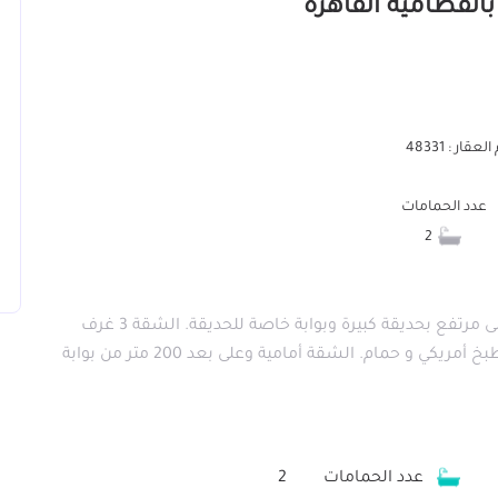
عقار : 48331
عدد الحمامات
2
شقة للبيع لوكس تجيب فرشك وتسكن 126 متر ارضى مرتفع بحديقة كبيرة وبوابة خاصة للحديقة. الشقة 3 غرف
منهم غرفة ماستر بالحمام و ريسبشن قطعتين ومطبخ أمريكي و حمام. الشقة أمامية وعلى بعد 200 متر من بوابة
عدد الحمامات
2