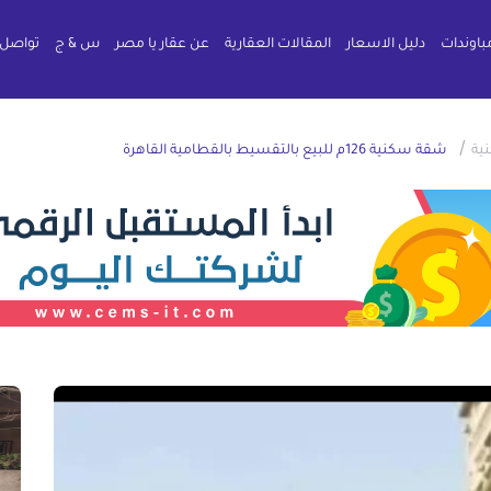
باوندات
دليل الاسعار
المقالات العقارية
عن عقار يا مصر
س & ج
تواصل 
/
ية
شقة سكنية 126م للبيع بالتقسيط بالقطامية القاهرة