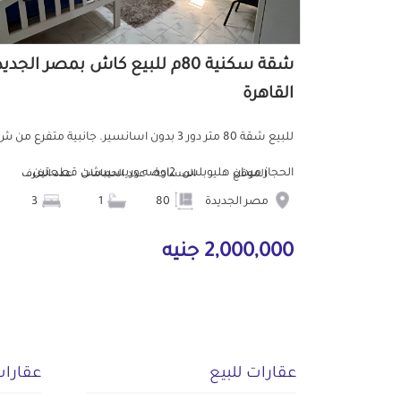
شقة سكنية 80م للبيع كاش بمصر الجدي
القاهرة
للبيع شقة 80 متر دور 3 بدون اسانسير. جانبية متفرع من 
الحجاز ميدان هليوبلس. 2اوضه وريسيبشن قطعتين...
الموقع
المساحة
عدد الحمامات
عدد الغرف
مصر الجديدة
80
1
3
2,000,000 جنيه
عقارات للبيع
عقارات