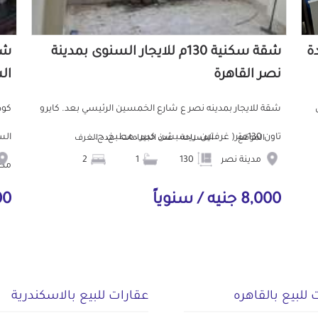
دة
شقة سكنية 130م للايجار السنوى بمدينة
نصر القاهرة
ال
ش
شقة للايجار بمدينه نصر ع شارع الخمسين الرئيسي بعد. كايرو
تاون 130متر( غرفتين، ريسبشن كبير ، مطبخ، ح...
الموقع
المساحة
عدد الحمامات
عدد الغرف
مدينة نصر
130
1
2
مط.
8,000 جنيه / سنوياً
000
 للبيع بالقاهره
عقارات للبيع بالاسكندرية