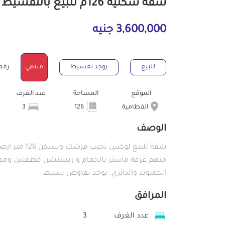
شقة سكنية 126م للبيع بالتقسيط بالقطامية القاهرة
3,600,000 جنيه
للبيع
يوجد تقسيط
منتهي
رقم ال
الموقع
المساحة
عدد الغرف
القطامية
126
3
الوصف
الكمبوند والدائري. يوجد تفاوض بسيط
المرافق
عدد الغرف
3