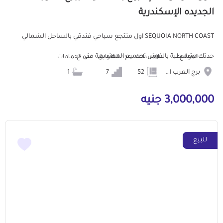
الجديده الإسكندرية
SEQUOIA NORTH COAST اول منتجع سياحي فندقي بالساحل الشمالي
حدتك متشطبة بالفرش تصميم المهندسة مني ح...
الموقع
المساحة
عدد الطوابق
عدد الحمامات
برج العرب الجديده
52
7
1
3,000,000 جنيه
للبيع