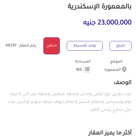
بالمعمورة الإسكندرية
23,000,000 جنيه
للبيع
يوجد تقسيط
منتهي
رقم العقار : 48297
الموقع
المساحة
المعمورة
180
الوصف
بيت دورين دور ارضي ومحل وشقه غرفتين وشقه دور تاني 3غرف
نوم ورسبشن وحمام مستر وحمام ديوف شقه سوبر لوكس بيت
علي شارع رئسي 9متر
أكثر ما يميز العقار