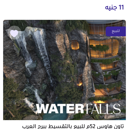
11 جنيه
للبيع
تاون هاوس 52م للبيع بالتقسيط ببرج العرب