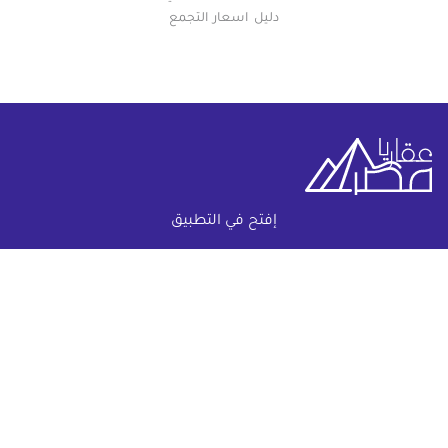
دليل اسعار التجمع
إفتح في التطبيق
خريطة الموقع
(current)
عقارات
أضف عقارك مجانا
كومباوندات
دليل الاسعار
المقالات العقارية
عن عقار يا مصر
س & ج
تواصل معنا
اتفاقية الخصوصية