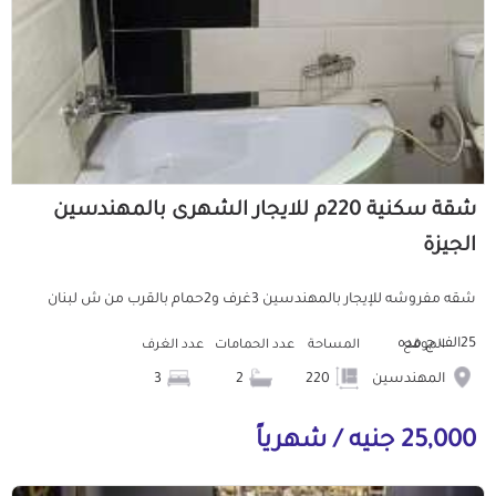
شقة سكنية 220م للايجار الشهرى بالمهندسين
الجيزة
شقه مفروشه للإيجار بالمهندسين 3غرف و2حمام بالقرب من ش لبنان
25الف ج مده
الموقع
المساحة
عدد الحمامات
عدد الغرف
المهندسين
220
2
3
25,000 جنيه / شهرياً