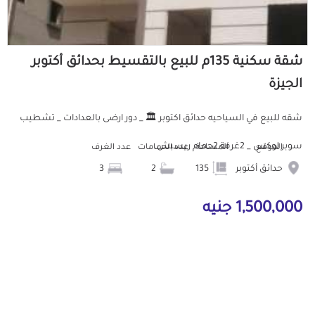
شقة سكنية 135م للبيع بالتقسيط بحدائق أكتوبر
الجيزة
شقه للبيع في السياحيه حدائق اكتوبر 🏛️ _ دور ارضى بالعدادات _ تشطيب
سوبر لوكس _ 2غرفة 2حمام ريسبش...
الموقع
المساحة
عدد الحمامات
عدد الغرف
حدائق أكتوبر
135
2
3
1,500,000 جنيه