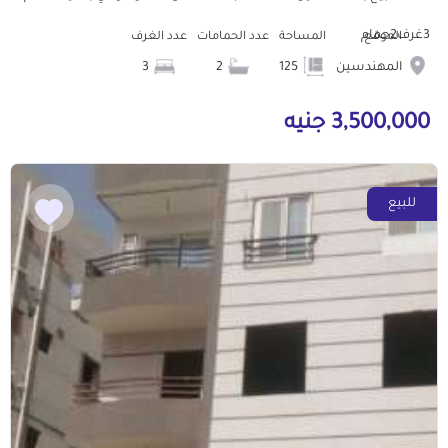
3غرف2حمام
الموقع
المساحة
عدد الحمامات
عدد الغرف
المهندسين
125
2
3
3,500,000 جنيه
للبيع