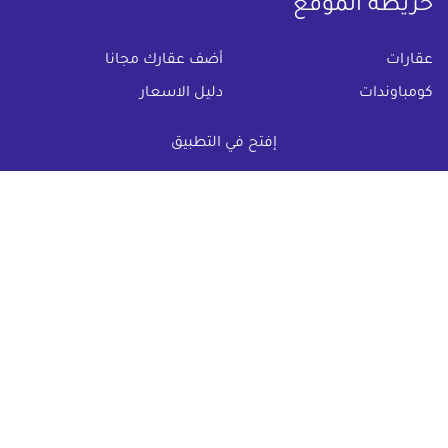
خريطة الموقع
(current)
عقارات
أضف عقارك مجانا
كومباوندات
دليل الاسعار
المقالات العقارية
عن عقار يا مصر
إفتح في التطبيق
س & ج
تواصل معنا
اتفاقية الخصوصية
تواصل معنا عبر
البريد الالكترونى :
info@aqaryamasr.com
مواقع التواصل الاجتماعى