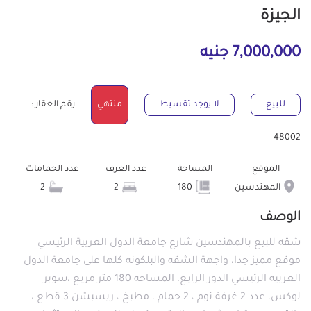
الجيزة
7,000,000 جنيه
للبيع
لا يوجد تقسيط
منتهي
رقم العقار :
48002
الموقع
المساحة
عدد الغرف
عدد الحمامات
المهندسين
180
2
2
الوصف
شقه للبيع بالمهندسين شارع جامعة الدول العربية الرئيسي
موقع مميز جدا، واجهة الشقه والبلكونه كلها على جامعة الدول
العربيه الرئيسي الدور الرابع، المساحه 180 متر مربع ،سوبر
لوكس، عدد 2 غرفة نوم ، 2 حمام ، مطبخ ، ريسبشن 3 قطع ،