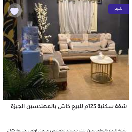
للبيع
شقة سكنية 125م للبيع كاش بالمهندسين الجيزة
شقه للبيع بالمهندسين خلف مسجد مصطفى محمود ارضي بحديقة 125م