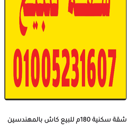
شقة سكنية 180م للبيع كاش بالمهندسين