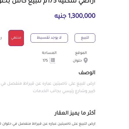
أراضي سكنية 175م للبيع كاش بحلوان القاهرة
1,300,000 جنيه
للبيع
لا يوجد تقسيط
منتهي
رقم
الموقع
المساحة
حلوان
175
الوصف
‎ارض للبيع على ناصيتين عباره عن قيراط منفصل في
كبير وشارع رئيسي بجانب الخدمات
أكثر ما يميز العقار
‎ارض للبيع على ناصيتين عباره عن قيراط منفصل في حلوان ق