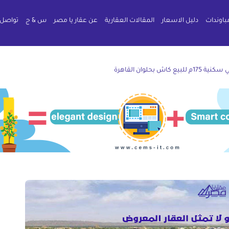
باوندات
دليل الاسعار
المقالات العقارية
عن عقار يا مصر
س & ج
تواصل 
1م للبيع كاش بحلوان القاهرة