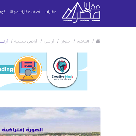
عقارات
أضف عقارك مجانا
كوم
/
/
/
/
/
القاهرة
حلوان
أراضي
أراضي سكنية
أراضي سكنية 75