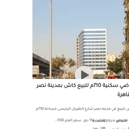
أراضي سكنية 710م للبيع كاش بمدينة نصر
قاهرة
ارض للبيع في مدينه نصر شارع الطيران الرئيسى مساحة 710م
خيص بدروم وارضى و11 دور. سعر المتر 130ا...
الموقع
المساحة