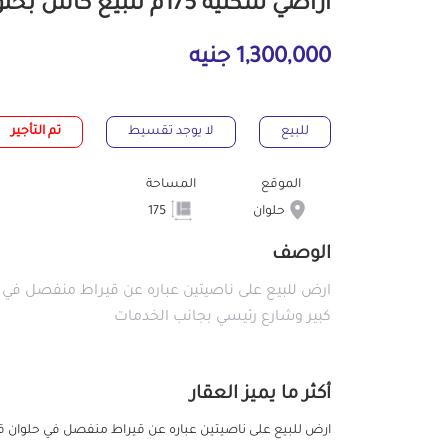
أراضي سكنية 175م للبيع كاش بحلوان القاهرة
1,300,000 جنيه
للبيع
لا يوجد تقسيط
تم التأجير
الموقع
المساحة
حلوان
175
الوصف
‎ارض للبيع على ناصيتين عباره عن قيراط منفصل في
كبير وشارع رئيسي بجانب الخدمات
أكثر ما يميز العقار
‎ارض للبيع على ناصيتين عباره عن قيراط منفصل في حلوان ق