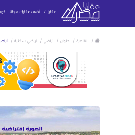
عقارات
أضف عقارك مجانا
كوم
/
/
/
/
/
القاهرة
حلوان
أراضي
أراضي سكنية
أراضي سكنية 75