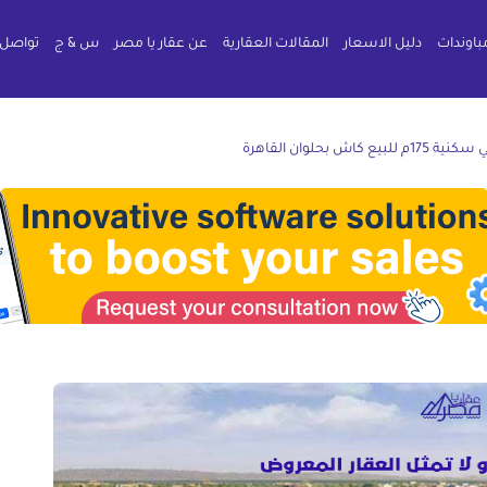
باوندات
دليل الاسعار
المقالات العقارية
عن عقار يا مصر
س & ج
تواصل 
1م للبيع كاش بحلوان القاهرة