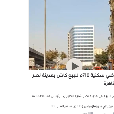
أراضي سكنية 710م للبيع كاش بمدينة نصر
قاهرة
ارض للبيع في مدينه نصر شارع الطيران الرئيسى مساحة 710م
خيص بدروم وارضى و11 دور. سعر المتر 130ا...
الموقع
المساحة