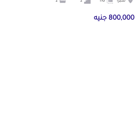
شبرا
110
2
2
800,000 جنيه