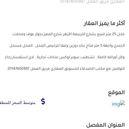
العقاري فريق العمل 01147400997
أكثر ما يميز العقار
محل 25 متر للبيع بشارع التربيعة الأزهر شارع المعز بجوار عوف ومحلات
الجندي واجهة 5 متر متاح بناء دورين وفقا لترخيص المحل . المحل مسجل
وكل أوراقه كاملة . تشطيب سوبر لوكس عدادات تجارية . لاي استفسار رجاء
التواصل مع مكتب الاصدقاء للتسويق العقاري فريق العمل 01147400997
الموقع
متوسط السعر للمنطق
العنوان المفصل