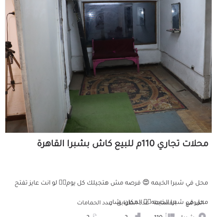
محلات تجاري 110م للبيع كاش بشبرا القاهرة
محل في شبرا الخيمه 😍 فرصه مش هتجيلك كل يوم👌🏻 لو انت عايز تفتح
محل في شبرا الخيمه👌🏻 المكان: شار...
الموقع
المساحة
عدد الطوابق
عدد الحمامات