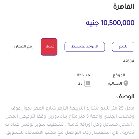
القاهرة
10,500,000 جنيه
للبيع
لا يوجد تقسيط
منتهي
رقم العقار :
47684
الموقع
المساحة
الجمالية
25
الوصف
محل 25 متر للبيع بشارع التربيعة الأزهر شارع المعز بجوار عوف
ومحلات الجندي واجهة 5 متر متاح بناء دورين وفقا لترخيص المحل
. المحل مسجل وكل أوراقه كاملة . تشطيب سوبر لوكس عدادات
تجارية . لاي استفسار رجاء التواصل مع مكتب الاصدقاء للتسويق