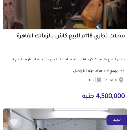
محلات تجاري 118م للبيع كاش بالزمالك القاهرة
محل للبيع بالزمالك كود 1504 المساحة: 118 متر يوجد عداد غاز مطعم +
عداد كهرباء + عداد مياه للتواصل...
الموقع
المساحة
الزمالك
118
4,500,000 جنيه
للبيع