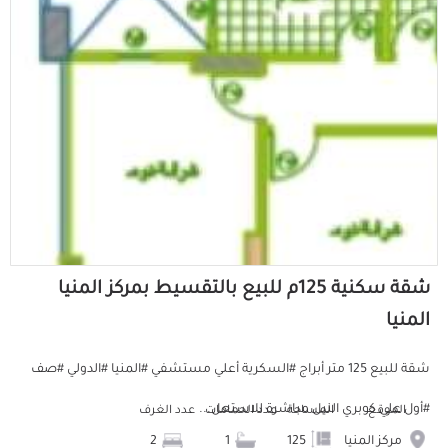
شقة سكنية 125م للبيع بالتقسيط بمركز المنيا
المنيا
شقة للبيع 125 متر أبراج #السكرية أعلي مستشفي #المنيا #الدولي #صف
#أول علي كوبري النيل مباشرة للاستعل...
الموقع
المساحة
عدد الحمامات
عدد الغرف
مركز المنيا
125
1
2