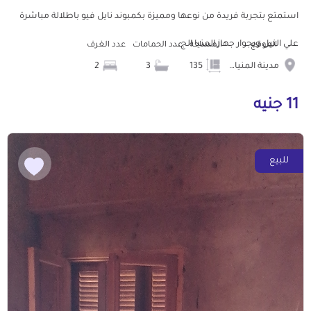
استمتع بتجربة فريدة من نوعها ومميزة بكمبوند نايل فيو باطلالة مباشرة
علي النيل وبجوار جهاز المنيا الج...
الموقع
المساحة
عدد الحمامات
عدد الغرف
مدينة المنيا الجديدة
135
3
2
11 جنيه
للبيع