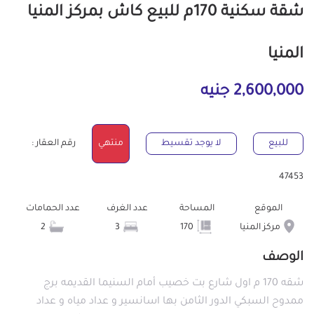
شقة سكنية 170م للبيع كاش بمركز المنيا
المنيا
2,600,000 جنيه
للبيع
لا يوجد تقسيط
منتهي
رقم العقار :
47453
الموقع
المساحة
عدد الغرف
عدد الحمامات
مركز المنيا
170
3
2
الوصف
شقه 170 م اول شارع بت خصيب أمام السنيما القديمه برج
ممدوح السبكي الدور الثامن بها اسانسير و عداد مياه و عداد