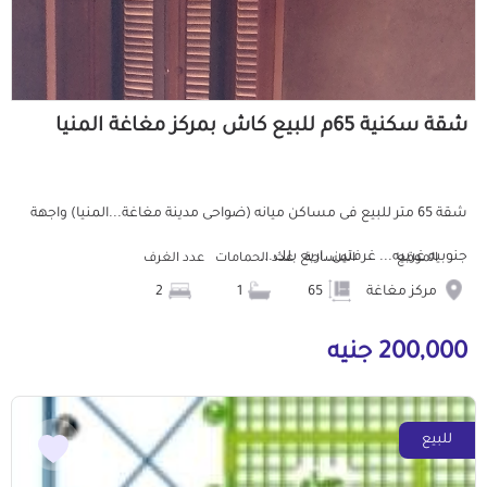
شقة سكنية 65م للبيع كاش بمركز مغاغة المنيا
شقة 65 متر للبيع فى مساكن ميانه (ضواحى مدينة مغاغة...المنيا) واجهة
جنوبيه غربيه... غرفتين..اربع بلك...
الموقع
المساحة
عدد الحمامات
عدد الغرف
مركز مغاغة
65
1
2
200,000 جنيه
للبيع