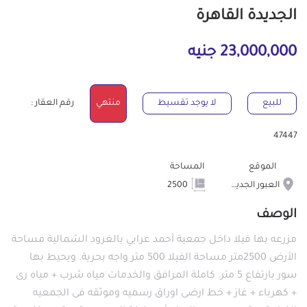
الجديدة القاهرة
23,000,000 جنيه
للبيع
لا يوجد تقسيط
منتهي
رقم العقار :
47447
الموقع
المساحة
العبور الجديدة
2500
الوصف
مزرعه بها فيلا داخل جمعية أحمد عرابي بالغرود الشمالية مساحة
الأرض 2500متر مساحة الفيلا 500 متر واجه بحرية. ويحيط بها
سور بارتفاع 5 متر. كاملة المرافق والخدمات مياه شرب + مياه رى
+ كهرباء + غاز + خط ارضى اوراق رسميه وموثقه فى الجمعيه