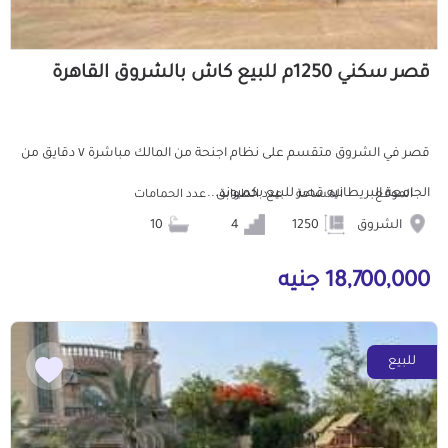
قصر سكني 1250م للبيع كاش بالشروق القاهرة
قصر في الشروق متقسم على نظام اجنحة من المالك مباشرة ٧ دقايق من
الجامعة البريطانيه قصر للبيع بكمبوند...
الموقع
المساحة
عدد الطوابق
عدد الحمامات
الشروق
1250
4
10
18,700,000 جنيه
للبيع