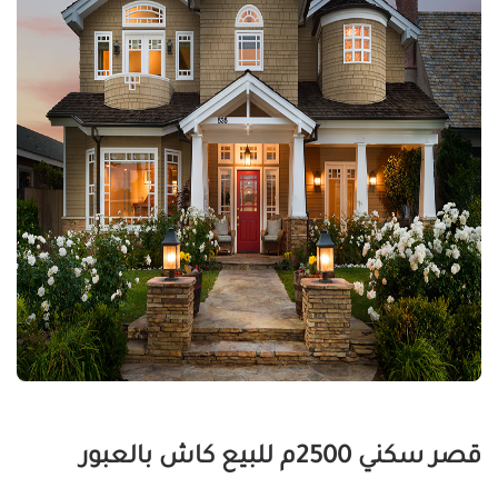
قصر سكني 2500م للبيع كاش بالعبور