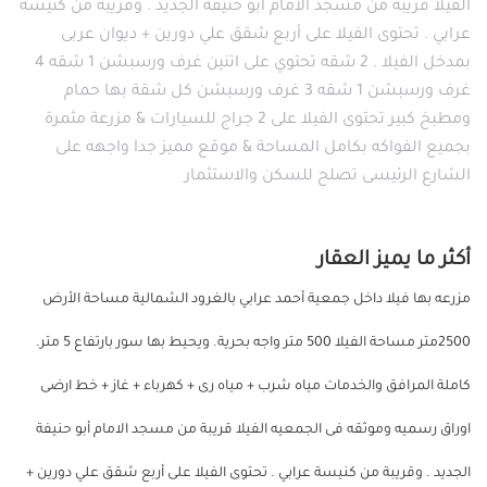
الفيلا قريبة من مسجد الامام أبو حنيفة الجديد . وقريبة من كنيسة
عرابي . تحتوى الفيلا على أربع شقق علي دورين + ديوان عربى
بمدخل الفيلا . 2 شقه تحتوي على اتنين غرف ورسبشن 1 شقه 4
غرف ورسبشن 1 شقه 3 غرف ورسبشن كل شقة بها حمام
ومطبخ كبير تحتوى الفيلا على 2 جراج للسيارات & مزرعة مثمرة
بجميع الفواكه بكامل المساحة & موقع مميز جدا واجهه على
الشارع الرئيسى تصلح للسكن والاستثمار
أكثر ما يميز العقار
مزرعه بها فيلا داخل جمعية أحمد عرابي بالغرود الشمالية مساحة الأرض
2500متر مساحة الفيلا 500 متر واجه بحرية. ويحيط بها سور بارتفاع 5 متر.
كاملة المرافق والخدمات مياه شرب + مياه رى + كهرباء + غاز + خط ارضى
اوراق رسميه وموثقه فى الجمعيه الفيلا قريبة من مسجد الامام أبو حنيفة
الجديد . وقريبة من كنيسة عرابي . تحتوى الفيلا على أربع شقق علي دورين +