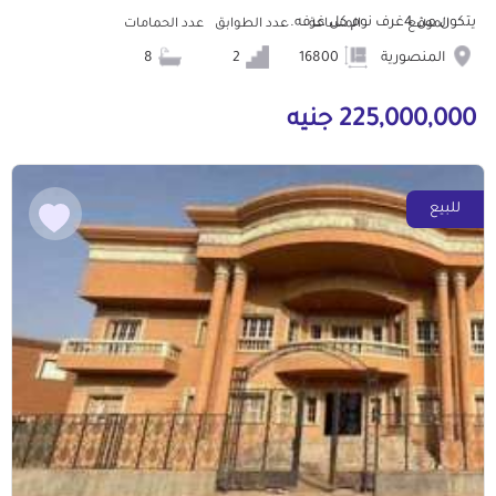
يتكون من 4غرف نوم كل غرفه...
الموقع
المساحة
عدد الطوابق
عدد الحمامات
المنصورية
16800
2
8
225,000,000 جنيه
للبيع