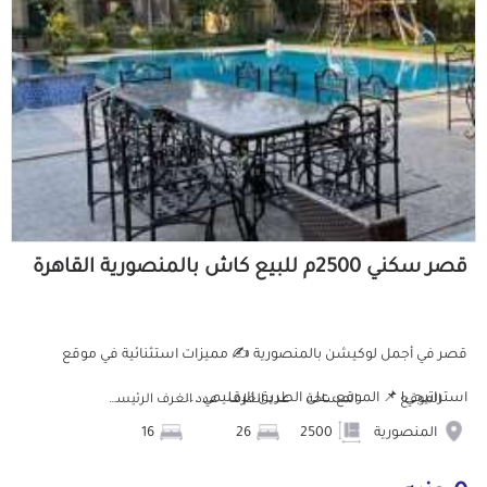
قصر سكني 2500م للبيع كاش بالمنصورية القاهرة
قصر في أجمل لوكيشن بالمنصورية ✍️ مميزات استثنائية في موقع
استراتيجي! 📌 الموقع: على الطريق الإقليمي ...
الموقع
المساحة
عدد الغرف
عدد الغرف الرئيسية
المنصورية
2500
26
16