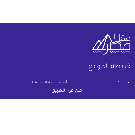
خريطة الموقع
(current)
عقارات
أضف عقارك مجانا
إفتح في التطبيق
كومباوندات
دليل الاسعار
المقالات العقارية
عن عقار يا مصر
س & ج
تواصل معنا
اتفاقية الخصوصية