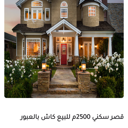
قصر سكني 2500م للبيع كاش بالعبور