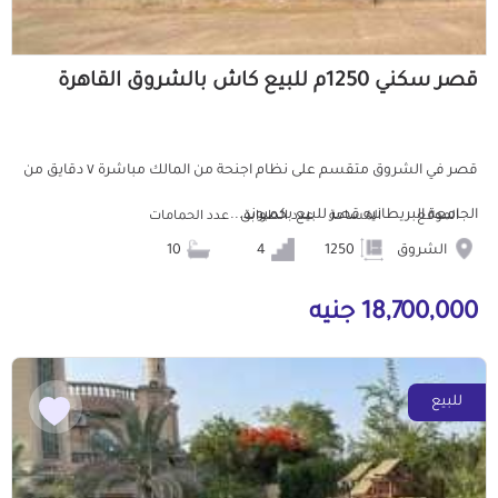
قصر سكني 1250م للبيع كاش بالشروق القاهرة
قصر في الشروق متقسم على نظام اجنحة من المالك مباشرة ٧ دقايق من
الجامعة البريطانيه قصر للبيع بكمبوند...
الموقع
المساحة
عدد الطوابق
عدد الحمامات
الشروق
1250
4
10
18,700,000 جنيه
للبيع