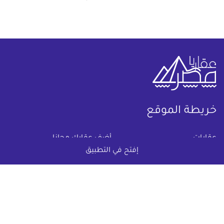
خريطة الموقع
(current)
عقارات
أضف عقارك مجانا
إفتح في التطبيق
كومباوندات
دليل الاسعار
المقالات العقارية
عن عقار يا مصر
س & ج
تواصل معنا
اتفاقية الخصوصية