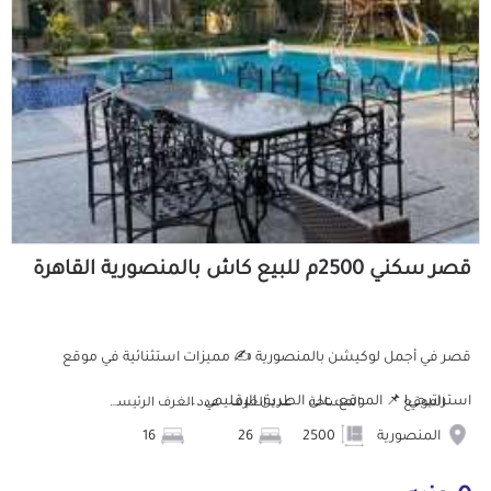
قصر سكني 2500م للبيع كاش بالمنصورية القاهرة
قصر في أجمل لوكيشن بالمنصورية ✍️ مميزات استثنائية في موقع
استراتيجي! 📌 الموقع: على الطريق الإقليمي ...
الموقع
المساحة
عدد الغرف
عدد الغرف الرئيسية
المنصورية
2500
26
16