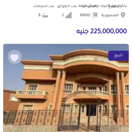
يتكون من 4غرف نوم كل غرفه...
الموقع
المساحة
عدد الطوابق
عدد الحمامات
المنصورية
16800
2
8
225,000,000 جنيه
للبيع