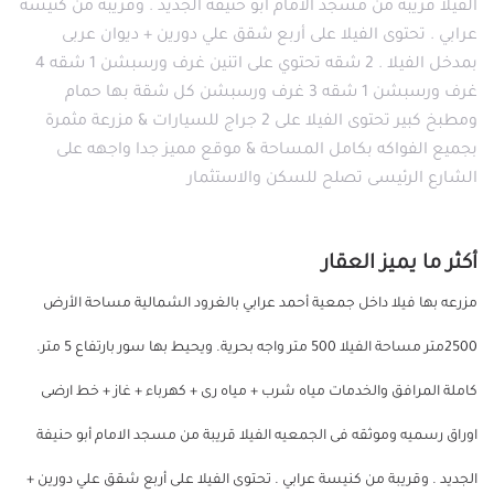
الفيلا قريبة من مسجد الامام أبو حنيفة الجديد . وقريبة من كنيسة
عرابي . تحتوى الفيلا على أربع شقق علي دورين + ديوان عربى
بمدخل الفيلا . 2 شقه تحتوي على اتنين غرف ورسبشن 1 شقه 4
غرف ورسبشن 1 شقه 3 غرف ورسبشن كل شقة بها حمام
ومطبخ كبير تحتوى الفيلا على 2 جراج للسيارات & مزرعة مثمرة
بجميع الفواكه بكامل المساحة & موقع مميز جدا واجهه على
الشارع الرئيسى تصلح للسكن والاستثمار
أكثر ما يميز العقار
مزرعه بها فيلا داخل جمعية أحمد عرابي بالغرود الشمالية مساحة الأرض
2500متر مساحة الفيلا 500 متر واجه بحرية. ويحيط بها سور بارتفاع 5 متر.
كاملة المرافق والخدمات مياه شرب + مياه رى + كهرباء + غاز + خط ارضى
اوراق رسميه وموثقه فى الجمعيه الفيلا قريبة من مسجد الامام أبو حنيفة
الجديد . وقريبة من كنيسة عرابي . تحتوى الفيلا على أربع شقق علي دورين +