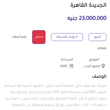
الجديدة القاهرة
23,000,000 جنيه
للبيع
لا يوجد تقسيط
منتهي
رقم العقار :
47446
الموقع
المساحة
العبور الجديدة
2500
الوصف
مزرعه بها فيلا داخل جمعية أحمد عرابي بالغرود الشمالية مساحة
الأرض 2500متر مساحة الفيلا 500 متر واجه بحرية. ويحيط بها
سور بارتفاع 5 متر. كاملة المرافق والخدمات مياه شرب + مياه رى
+ كهرباء + غاز + خط ارضى اوراق رسميه وموثقه فى الجمعيه