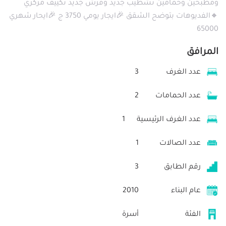
ومطبخين وحمامين تشطيب جديد وفرش جديد تكييف مركزي
🔸الفديوهات بتوضح الشقق 🎉ايجار يومي 3750 ج 🎉ايحار شهري
65000
المرافق
عدد الغرف
3
عدد الحمامات
2
عدد الغرف الرئيسية
1
عدد الصالات
1
رقم الطابق
3
عام البناء
2010
الفئة
أسرة