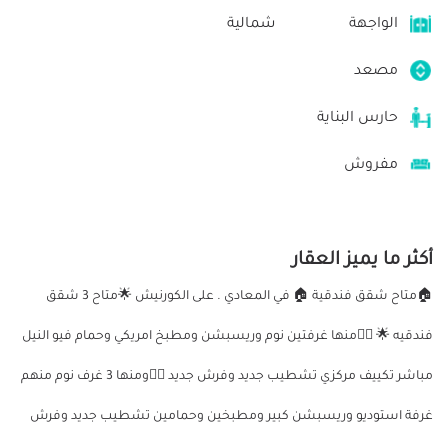
الواجهة
شمالية
مصعد
حارس البناية
مفروش
أكثر ما يميز العقار
🏠متاح شقق فندقية 🏠 في المعادي . على الكورنيش 🌟متاح 3 شقق
فندقيه 🌟 👈🏻منها غرفتين نوم وريسبشن ومطبخ امريكي وحمام فيو النيل
مباشر تكييف مركزي تشطيب جديد وفرش جديد 👈🏻ومنها 3 غرف نوم منهم
غرفة استوديو وريسبشن كبير ومطبخين وحمامين تشطيب جديد وفرش