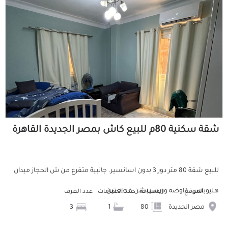
شقة سكنية 80م للبيع كاش بمصر الجديدة القاهرة
للبيع شقة 80 متر دور 3 بدون اسانسير. جانبية متفرع من ش الحجاز ميدان
هليوبلس. 2اوضه وريسيبشن قطعتين...
الموقع
المساحة
عدد الحمامات
عدد الغرف
مصر الجديدة
80
1
3