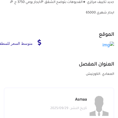
جديد تكييف مركزي 🔸الفديوهات بتوضح الشقق 🎉ايجار يومي 3750 ج 🎉
ايحار شهري 65000
الموقع
متوسط السعر للمنطق
العنوان المفصل
المعادي .الكورنيش
Asmaa
تاريخ النشر : 2025/09/29