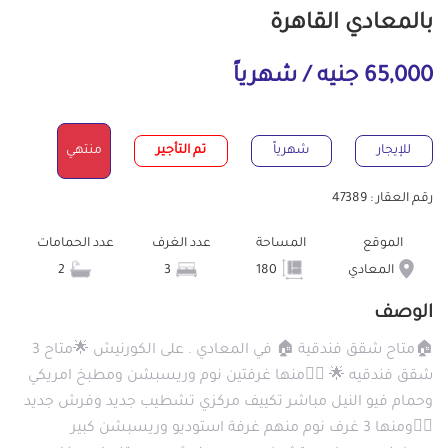
بالمعادي القاهرة
65,000 جنيه / شهرياً
للإيجار
شهرياً
تم التأجير
منتهي
رقم العقار : 47389
الموقع
المساحة
عدد الغرف
عدد الحمامات
المعادي
180
3
2
الوصف
🏠متاح شقق فندقية 🏠 في المعادي . على الكورنيش 🌟متاح 3
شقق فندقيه 🌟 👈🏻منها غرفتين نوم وريسبشن ومطبخ امريكي
وحمام فيو النيل مباشر تكييف مركزي تشطيب جديد وفرش جديد
👈🏻ومنها 3 غرف نوم منهم غرفة استوديو وريسبشن كبير