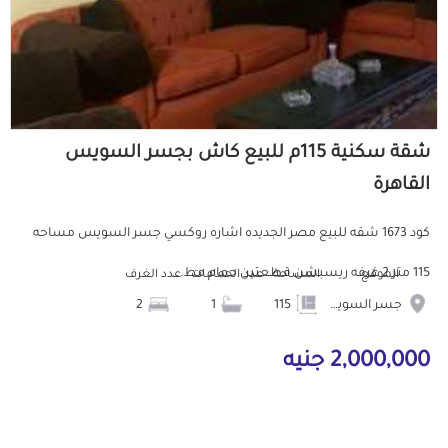
شقة سكنية 115م للبيع كاش بجسر السويس
القاهرة
كود 1673 شقه للبيع مصر الجديده اشاره روكسي جسر السويس مساحه
115 متر 2 غرفه ريسبشن قطعتين حمام مط...
الموقع
المساحة
عدد الحمامات
عدد الغرف
جسر السويس
115
1
2
2,000,000 جنيه