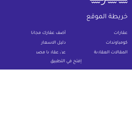
خريطة الموقع
(current)
عقارات
أضف عقارك مجانا
كومباوندات
دليل الاسعار
المقالات العقارية
عن عقار يا مصر
إفتح في التطبيق
س & ج
تواصل معنا
اتفاقية الخصوصية
تواصل معنا عبر
البريد الالكترونى :
info@aqaryamasr.com
مواقع التواصل الاجتماعى