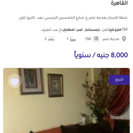
القاهرة
شقة للايجار بمدينه نصر ع شارع الخمسين الرئيسي بعد. كايرو تاون
130متر( غرفتين، ريسبشن كبير ، مطبخ، ح...
الموقع
المساحة
عدد الحمامات
عدد الغرف
مدينة نصر
130
1
2
8,000 جنيه / سنوياً
للبيع