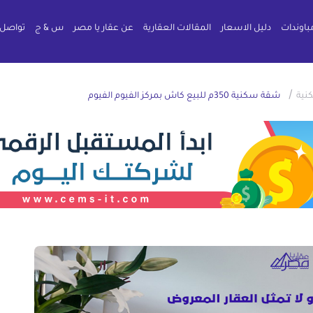
باوندات
دليل الاسعار
المقالات العقارية
عن عقار يا مصر
س & ج
تواصل 
/
نية
شقة سكنية 350م للبيع كاش بمركز الفيوم الفيوم