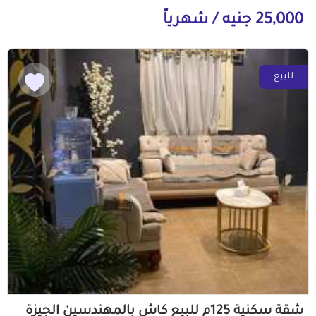
25,000 جنيه / شهرياً
للبيع
شقة سكنية 125م للبيع كاش بالمهندسين الجيزة