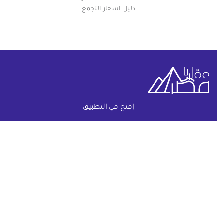
دليل اسعار التجمع
إفتح في التطبيق
خريطة الموقع
(current)
عقارات
أضف عقارك مجانا
كومباوندات
دليل الاسعار
المقالات العقارية
عن عقار يا مصر
س & ج
تواصل معنا
اتفاقية الخصوصية