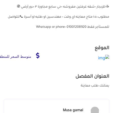
☕️•للإيجار •شقه غرفتين مفروشه •حي سابع مجاورة ٣ •دور أرضي 🧭
مطلوب١٠٥٠٠ متاح معاينه اي وقت • مهندسين او طلبه او أسرة 📞للتواصل
للمستأجر فقط 01001208920 •Whatsapp or phone
الموقع
متوسط السعر للمنطق
العنوان المفصل
يمكنك طلب معاينة
Musa gamal