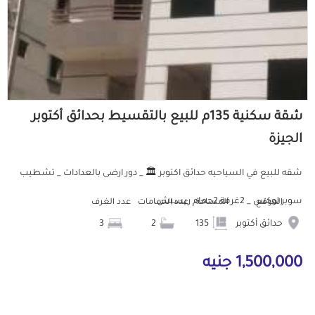
شقة سكنية 135م للبيع بالتقسيط بحدائق أكتوبر
الجيزة
شقه للبيع في السياحيه حدائق اكتوبر 🏛️ _ دور ارضى بالعدادات _ تشطيب
سوبر لوكس _ 2غرفة 2حمام ريسبش...
الموقع
المساحة
عدد الحمامات
عدد الغرف
حدائق أكتوبر
135
2
3
1,500,000 جنيه