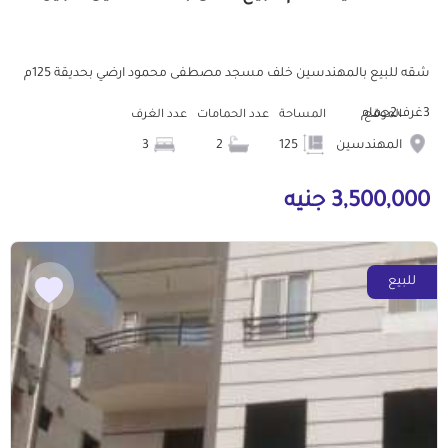
شقه للبيع بالمهندسين خلف مسجد مصطفى محمود ارضي بحديقة 125م
3غرف2حمام
الموقع
المساحة
عدد الحمامات
عدد الغرف
المهندسين
125
2
3
3,500,000 جنيه
للبيع