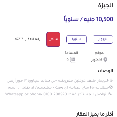
الجيزة
10,500 جنيه / سنوياً
للإيجار
سنوياً
منتهي
رقم العقار : 47217
الموقع
المساحة
6 أكتوبر
0
الوصف
☕️•للإيجار •شقه غرفتين مفروشه •حي سابع مجاورة ٣ •دور أرضي
🧭مطلوب١٠٥٠٠ متاح معاينه اي وقت • مهندسين او طلبه او أسرة
📞للتواصل للمستأجر فقط 01001208920 •Whatsapp or phone
أكثر ما يميز العقار