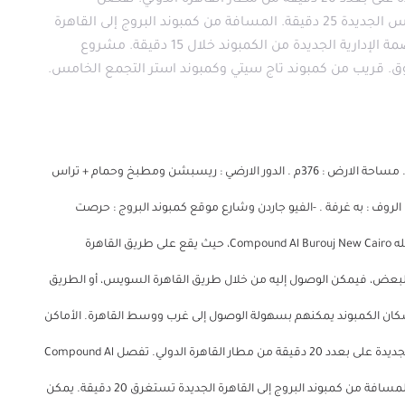
Burouj New Cairo يقع كمبوند البروج القاهرة الجديدة على بعدد 20 دقيقة من مطار القاهرة الدولي. تفصل
Compound Al Burouj New Cairo عن مدينة هيليوبليس الجديدة 25 دقيقة. المسافة من كمبوند البروج إلى القاهرة
الجديدة تستغرق 20 دقيقة. يمكن الوصول إلى العاصمة الإدارية الجديدة من الكمبوند خلال 15 دقيقة. مشروع
. قريب من كمبوند تاج سيتي وكمبوند استر التجمع الخامس.
توين هاوس 373 للايجار في كمبوند البروج في مدينة الشروق . مساحة الارض : 376م . الدور الارضي : ريسبشن ومطبخ وحمام + تراس
 الاول: ٣ نوم منهم غرفة ماستر + ليفنج + 2 حمام . الروف : به غرفة . -الفيو جاردن وشارع موقع كمبوند البروج : حرصت
شركه إمكان مصر على اختيار الموقع المثالي الذي يحتضن داخله Compound Al Burouj New Cairo، حيث يقع على طريق القاهرة
بعض، فيمكن الوصول إليه من خلال طريق القاهرة السويس، أو الطريق
ن سكان الكمبوند يمكنهم بسهولة الوصول إلى غرب ووسط القاهرة. الأماكن
القريبة من Al Burouj New Cairo يقع كمبوند البروج القاهرة الجديدة على بعدد 20 دقيقة من مطار القاهرة الدولي. تفصل Compound Al
Burouj New Cairo عن مدينة هيليوبليس الجديدة 25 دقيقة. المسافة من كمبوند البروج إلى القاهرة الجديدة تستغرق 20 دقيقة. يمكن