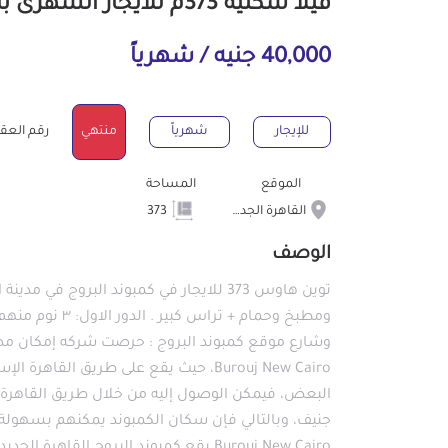
فيلا سكنية 373م للايجار الشهرى بالقاهرة الجديدة القاهرة
40,000 جنيه / شهرياً
للإيجار
شهرياً
منتهي
رقم العقار : 7
الموقع
المساحة
القاهرة الجديدة
373
الوصف
Burouj New Cairo، حيث يقع على طريق ا
البعض، فيمكن الوصول إليه من خلال طريق القاهرة ا