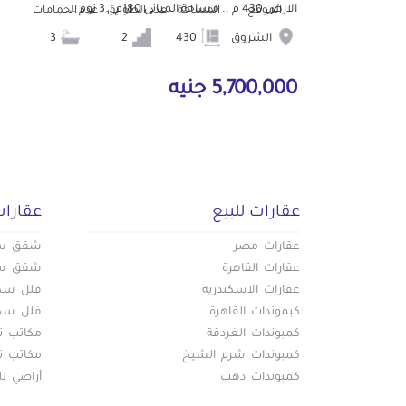
الارض 430 م .. مساحة المبانى 180م ..3 نوم ...
الموقع
المساحة
عدد الطوابق
عدد الحمامات
الشروق
430
2
3
5,700,000 جنيه
عقارات للبيع
عقارات
عقارات مصر
شقق سكن
عقارات القاهرة
شقق سكن
عقارات الاسكندرية
فلل سكني
كبموندات القاهرة
فلل سكني
كمبوندات الغردقة
مكاتب تج
كمبوندات شرم الشيخ
مكاتب تج
كمبوندات دهب
أراضي لل