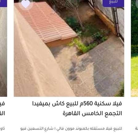
للبيع
ل
فيلا سكنية 560م للبيع كاش بميفيدا
التجمع الخامس القاهرة
ال
 .. مساحة
للبيع فيلا مستقله بكمبوند موون فالي ١ شارع التسعين فيو
تاو