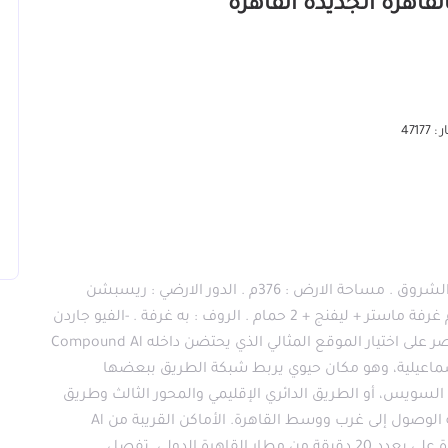
4717
توين هاوس 373 للايجار في كمبوند البروج في مدينة الشروق . مساحة الارض : 376م . الدور الارضي : ريسبشن
ومطبخ وحمام + تراس كبير . الدور الاول: ٣ نوم منهم غرفة ماستر + ليفنج + 2 حمام . الروف : به غرفة . -الفيو جاردن
وشارع موقع كمبوند البروج : حرصت شركه إمكان مصر على اختيار الموقع المثالي الذي يحتضن داخله Compound Al
لقاهرة الإسماعيلية، وهو مكان حيوي يربط شبكة الطريق ببعضها
لسويس، أو الطريق الدائري الإقليمي والمحور الثالث وطريق
جنيف، وبالتالي فإن سكان الكمبوند يمكنهم بسهولة الوصول إلى غرب ووسط القاهرة. الأماكن القريبة من Al