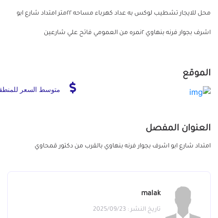
محل للايجار تشطيب لوكس به عداد كهرباء مساحه ٢٢متر امتداد شارع ابو
اشرف بجوار فرنه بنهاوي ٢نمره من العمومي فاتح علي شارعين
الموقع
متوسط السعر للمنطق
العنوان المفصل
امتداد شارع ابو اشرف بجوار فرنه بنهاوي بالقرب من دكتور قمحاوي
malak
تاريخ النشر : 2025/09/23