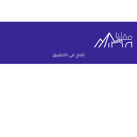
إفتح في التطبيق
خريطة الموقع
(current)
عقارات
أضف عقارك مجانا
كومباوندات
دليل الاسعار
المقالات العقارية
عن عقار يا مصر
س & ج
تواصل معنا
اتفاقية الخصوصية