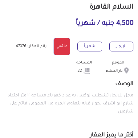
السلام القاهرة
4,500 جنيه / شهرياً
للإيجار
شهرياً
منتهي
رقم العقار : 47076
الموقع
المساحة
دار السلام
22
الوصف
محل للايجار تشطيب لوكس به عداد كهرباء مساحه ٢٢متر امتداد
شارع ابو اشرف بجوار فرنه بنهاوي ٢نمره من العمومي فاتح علي
شارعين
أكثر ما يميز العقار