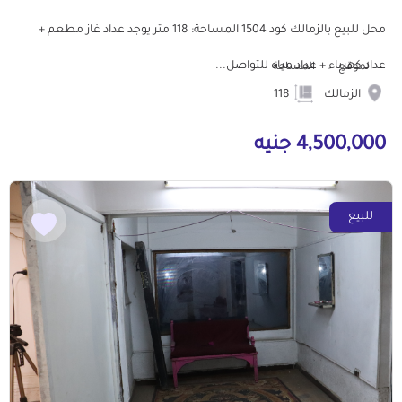
محل للبيع بالزمالك كود 1504 المساحة: 118 متر يوجد عداد غاز مطعم +
عداد كهرباء + عداد مياه للتواصل...
الموقع
المساحة
الزمالك
118
4,500,000 جنيه
للبيع