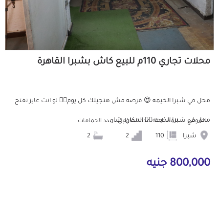
محلات تجاري 110م للبيع كاش بشبرا القاهرة
محل في شبرا الخيمه 😍 فرصه مش هتجيلك كل يوم👌🏻 لو انت عايز تفتح
محل في شبرا الخيمه👌🏻 المكان: شار...
الموقع
المساحة
عدد الطوابق
عدد الحمامات
شبرا
110
2
2
800,000 جنيه