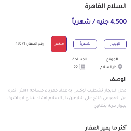
السلام القاهرة
4,500 جنيه / شهرياً
للإيجار
شهرياً
منتهي
رقم العقار : 47071
الموقع
المساحة
دار السلام
22
الوصف
محل للايجار تشطيب لوكس به عداد كهرباء مساحه ٢٢متر ٢نمره
من العمومي فاتح علي شارعين دار السلام امتداد شارع ابو اشرف
بجوار فرنه بنهاوي
أكثر ما يميز العقار