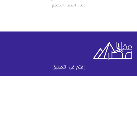
دليل اسعار التجمع
إفتح في التطبيق
خريطة الموقع
(current)
عقارات
أضف عقارك مجانا
كومباوندات
دليل الاسعار
المقالات العقارية
عن عقار يا مصر
س & ج
تواصل معنا
اتفاقية الخصوصية