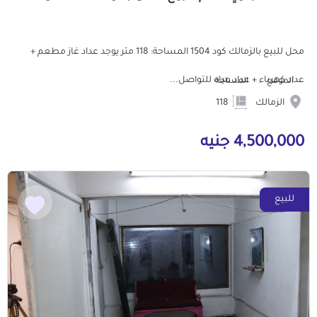
محل للبيع بالزمالك كود 1504 المساحة: 118 متر يوجد عداد غاز مطعم +
عداد كهرباء + عداد مياه للتواصل...
الموقع
المساحة
الزمالك
118
4,500,000 جنيه
للبيع