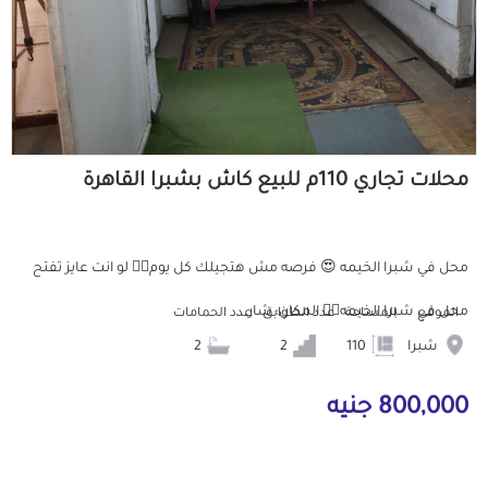
محلات تجاري 110م للبيع كاش بشبرا القاهرة
محل في شبرا الخيمه 😍 فرصه مش هتجيلك كل يوم👌🏻 لو انت عايز تفتح
محل في شبرا الخيمه👌🏻 المكان: شار...
الموقع
المساحة
عدد الطوابق
عدد الحمامات
شبرا
110
2
2
800,000 جنيه