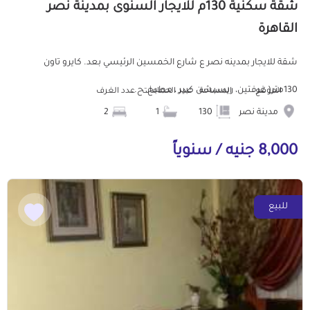
شقة سكنية 130م للايجار السنوى بمدينة نصر
القاهرة
شقة للايجار بمدينه نصر ع شارع الخمسين الرئيسي بعد. كايرو تاون
130متر( غرفتين، ريسبشن كبير ، مطبخ، ح...
الموقع
المساحة
عدد الحمامات
عدد الغرف
مدينة نصر
130
1
2
8,000 جنيه / سنوياً
للبيع