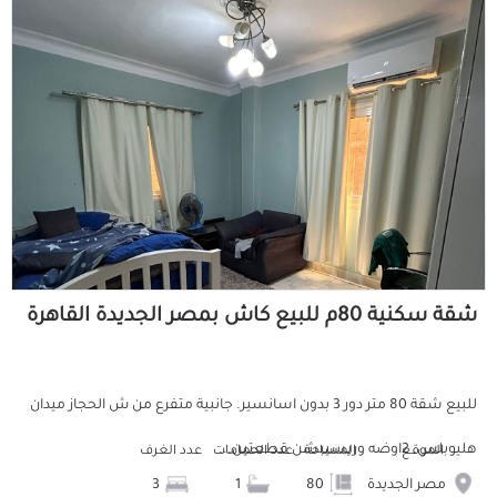
شقة سكنية 80م للبيع كاش بمصر الجديدة القاهرة
للبيع شقة 80 متر دور 3 بدون اسانسير. جانبية متفرع من ش الحجاز ميدان
هليوبلس. 2اوضه وريسيبشن قطعتين...
الموقع
المساحة
عدد الحمامات
عدد الغرف
مصر الجديدة
80
1
3