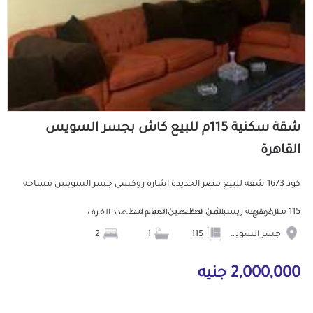
شقة سكنية 115م للبيع كاش بجسر السويس
القاهرة
كود 1673 شقه للبيع مصر الجديده اشاره روكسي جسر السويس مساحه
115 متر 2 غرفه ريسبشن قطعتين حمام مط...
الموقع
المساحة
عدد الحمامات
عدد الغرف
جسر السويس
115
1
2
2,000,000 جنيه