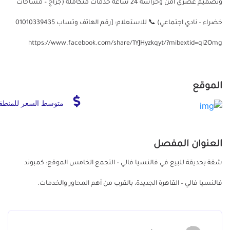
وتصميم عصري أمن وحراسة 24 ساعة خدمات متكاملة (جراج – مساحات
خضراء – نادي اجتماعي) 📞 للاستعلام: [رقم الهاتف وتساب 01010339435
https://www.facebook.com/share/1YJHyzkqyt/?mibextid=qi2Omg
الموقع
متوسط السعر للمنطق
العنوان المفصل
شقة بحديقة للبيع في فالنسيا فالي – التجمع الخامس الموقع: كمبوند
فالنسيا فالي – القاهرة الجديدة، بالقرب من أهم المحاور والخدمات.