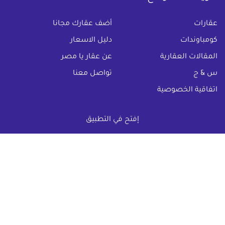
(current)
عقارات
أضف عقارك مجانا
كومباوندات
دليل الاسعار
المقالات العقارية
عن عقار يا مصر
س & ج
تواصل معنا
اتفاقية الخصوصية
تواصل معنا عبر
إفتح في التطبيق
البريد الالكترونى :
info@aqaryamasr.com
مواقع التواصل الاجتماعى