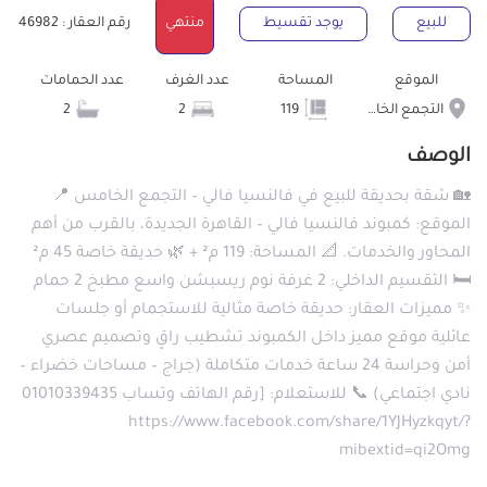
للبيع
يوجد تقسيط
منتهي
رقم العقار : 46982
الموقع
المساحة
عدد الغرف
عدد الحمامات
التجمع الخامس الشويفات
119
2
2
الوصف
🏡 شقة بحديقة للبيع في فالنسيا فالي – التجمع الخامس 📍
الموقع: كمبوند فالنسيا فالي – القاهرة الجديدة، بالقرب من أهم
المحاور والخدمات. 📐 المساحة: 119 م² + 🌿 حديقة خاصة 45 م²
🛏️ التقسيم الداخلي: 2 غرفة نوم ريسبشن واسع مطبخ 2 حمام
✨ مميزات العقار: حديقة خاصة مثالية للاستجمام أو جلسات
عائلية موقع مميز داخل الكمبوند تشطيب راقٍ وتصميم عصري
أمن وحراسة 24 ساعة خدمات متكاملة (جراج – مساحات خضراء –
نادي اجتماعي) 📞 للاستعلام: [رقم الهاتف وتساب 01010339435
https://www.facebook.com/share/1YJHyzkqyt/?
mibextid=qi2Omg