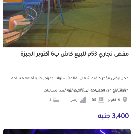
مقهى تجاري 53م للبيع كاش ب6 أكتوبر الجيزة
محل ارضى مؤجر كافيه شغال بقاله 9 سنوات ومؤجر حاليا أمامه مساحه
حق انتفاع من المول حوالى 70 م مكتوبة ...
الموقع
المساحة
عدد الطوابق
عدد الحمامات
6 أكتوبر
53
ارضى
2
3,400 جنيه