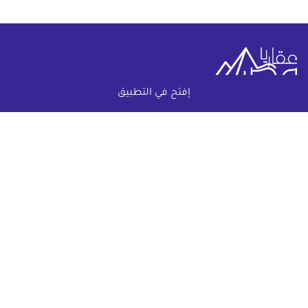
إفتح في التطبيق
خريطة الموقع
(current)
عقارات
أضف عقارك مجانا
كومباوندات
دليل الاسعار
المقالات العقارية
عن عقار يا مصر
س & ج
تواصل معنا
اتفاقية الخصوصية
تواصل معنا عبر