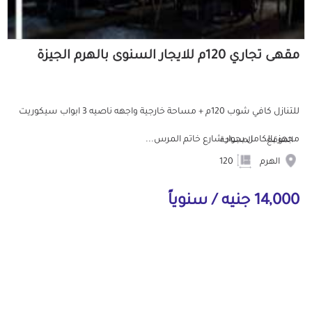
مقهى تجاري 120م للايجار السنوى بالهرم الجيزة
للتنازل كافي شوب 120م + مساحة خارجية واجهه ناصيه 3 ابواب سيكوريت
مجهز بالكامل بجوار شارع خاتم المرس...
الموقع
المساحة
الهرم
120
14,000 جنيه / سنوياً