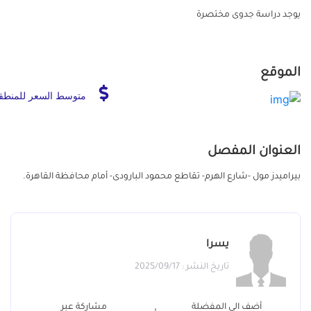
يوجد دراسة جدوى مختصرة
الموقع
متوسط السعر للمنطق
العنوان المفصل
بيراميدز مول -شارع الهرم- تقاطع محمود البارودى- أمام محافظة القاهرة.
يسرا
تاريخ النشر : 2025/09/17
أضف الي المفضلة
مشاركة عبر