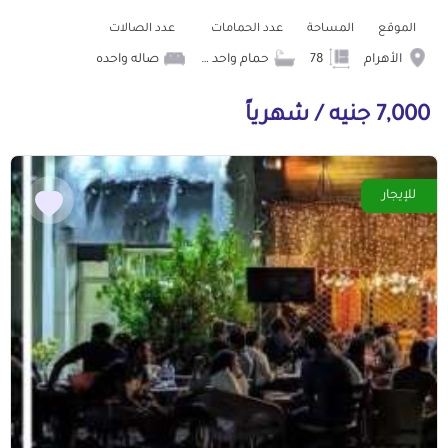
الموقع
المساحة
عدد الحمامات
عدد الصالات
الأهرام
78
حمام واحد في المطعم
صاله واحده
7,000 جنيه / شهرياً
للإيجار