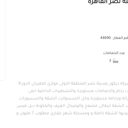
 العقار : 46690
عدد الحمامات
3
شقة 250 متر تشطيب الترا سوبر لوكس تشطيب شركه ديكور بمدينة نصر المنطقة الاولى موازى للطيران الدور 9
و3 ريسيشن و3 حمام الارضيات رخام والحمامات مستوردة والتشطيبات الداخلية اعلى
اته ورخامه مستوردة وكل اكسسوارت الشقة واكسسورات
ب الشقة ايطالى مصفح والوميتال الغرف والبلكونة دبل فيس
مستورد عازل للصوت وممكن تباع بالعفش ويوجد فيديوا للشقة كاملة و ومسجلة شهر عقارى مطلوب 7 مليون و