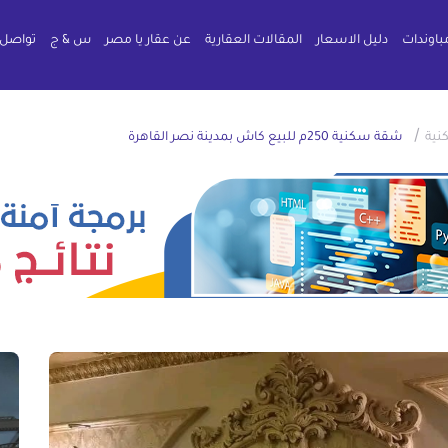
باوندات
دليل الاسعار
المقالات العقارية
عن عقار يا مصر
س & ج
تواصل 
/
ية
شقة سكنية 250م للبيع كاش بمدينة نصر القاهرة