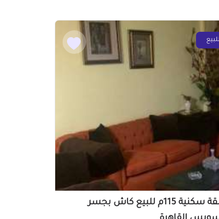
لبيع
شقة سكنية 115م للبيع كاش بجسر
سويس القاهرة