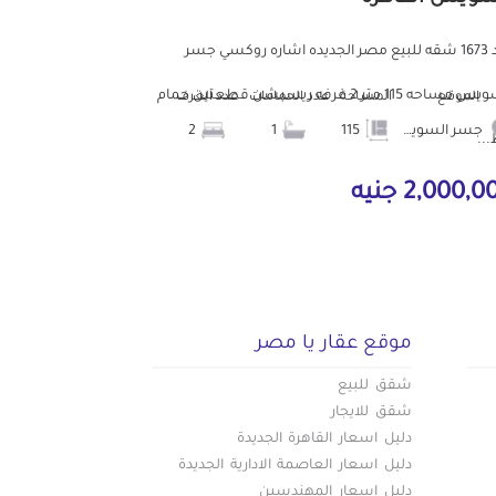
كود 1673 شقه للبيع مصر الجديده اشاره روكسي جسر
السويس مساحه 115 متر 2 غرفه ريسبشن قطعتين حمام
الموقع
المساحة
عدد الحمامات
عدد الغرف
جسر السويس
115
1
2
..
2,000, جنيه
موقع عقار يا مصر
شقق للبيع
شقق للايجار
دليل اسعار القاهرة الجديدة
دليل اسعار العاصمة الادارية الجديدة
دليل اسعار المهندسين