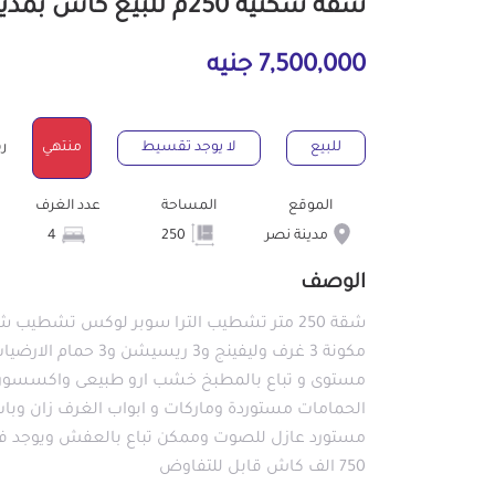
شقة سكنية 250م للبيع كاش بمدينة نصر القاهرة
7,500,000 جنيه
للبيع
لا يوجد تقسيط
منتهي
رقم
الموقع
المساحة
عدد الغرف
مدينة نصر
250
4
الوصف
مكونة 3 غرف وليفينج 
مستوى و تباع بالمطبخ خشب ارو طبيعى واكسسور
الحمامات مستوردة وماركات و ابواب الغرف زان وبا
750 الف كاش قابل للتفاوض