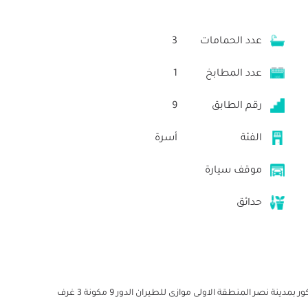
عدد الحمامات
3
عدد المطابخ
1
رقم الطابق
9
الفئة
أسرة
موقف سيارة
حدائق
شقة 250 متر تشطيب الترا سوبر لوكس تشطيب شركه ديكور بمدينة نصر المنطقة الاولى موازى للطيران الدور 9 مكونة 3 غرف