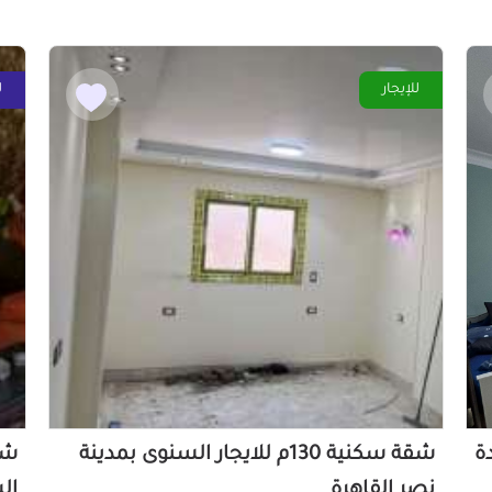
للإيجار
ل
دة
شقة سكنية 130م للايجار السنوى بمدينة
نصر القاهرة
ال