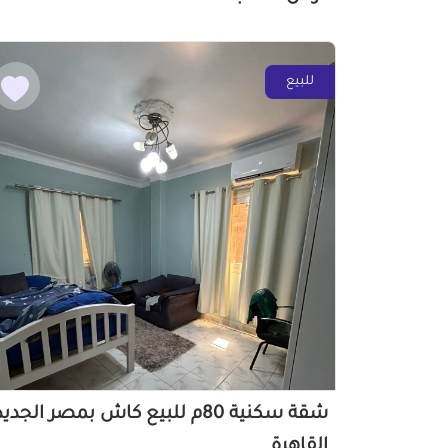
للبيع
شقة سكنية 80م للبيع كاش بمصر الجدي
القاهرة