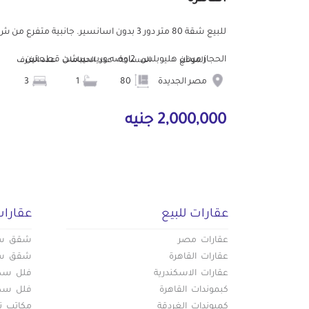
للبيع شقة 80 متر دور 3 بدون اسانسير. جانبية متفرع من 
الحجاز ميدان هليوبلس. 2اوضه وريسيبشن قطعتين...
الموقع
المساحة
عدد الحمامات
عدد الغرف
مصر الجديدة
80
1
3
2,000,000 جنيه
عقارات للبيع
عقارات
عقارات مصر
شقق سكن
عقارات القاهرة
شقق سكن
عقارات الاسكندرية
فلل سكني
كبموندات القاهرة
فلل سكني
كمبوندات الغردقة
مكاتب تج