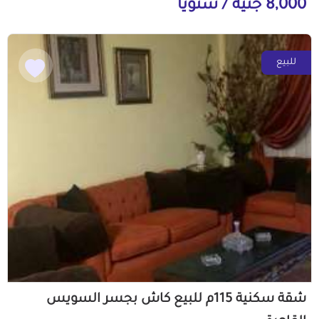
8,000 جنيه / سنوياً
للبيع
شقة سكنية 115م للبيع كاش بجسر السويس