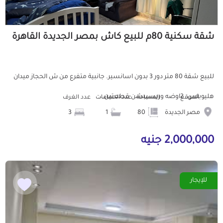
شقة سكنية 80م للبيع كاش بمصر الجديدة القاهرة
للبيع شقة 80 متر دور 3 بدون اسانسير. جانبية متفرع من ش الحجاز ميدان
هليوبلس. 2اوضه وريسيبشن قطعتين...
الموقع
المساحة
عدد الحمامات
عدد الغرف
مصر الجديدة
80
1
3
2,000,000 جنيه
للإيجار