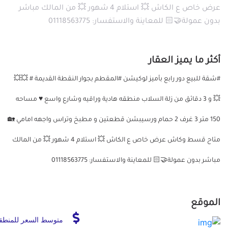
عرض خاص ع الكاش 💥 استلام 4 شهور 💥 من المالك مباشر
بدون عمولة🤝🏻 للمعاينة والاستفسار: 01118563775
أكثر ما يميز العقار
#شقة للبيع دور رابع بأميز لوكيشن #المقطم بجوار النقطة القديمة # 💥💥
💥 و 3 دقائق من زلة السلاب منطقه هادية وراقيه وشارع واسع ♥ مساحه
150 متر 3 غرف 2 حمام ورسيبشن قطعتين و مطبخ وتراس واجهه امامي 🏡
متاح قسط وكاش عرض خاص ع الكاش 💥 استلام 4 شهور 💥 من المالك
مباشر بدون عمولة🤝🏻 للمعاينة والاستفسار: 01118563775
الموقع
متوسط السعر للمنطق