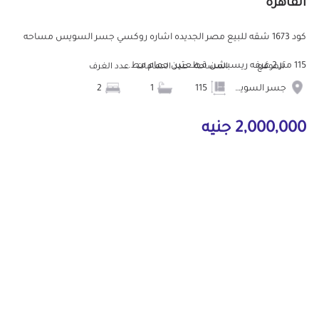
القاهرة
كود 1673 شقه للبيع مصر الجديده اشاره روكسي جسر السويس مساحه
115 متر 2 غرفه ريسبشن قطعتين حمام مط...
الموقع
المساحة
عدد الحمامات
عدد الغرف
جسر السويس
115
1
2
2,000,000 جنيه