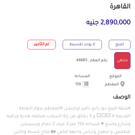
القاهرة
2,890,000 جنيه
للبيع
لا يوجد تقسيط
تم التأجير
منتهي
رقم العقار : 46685
الموقع
المساحة
المقطم
170
الوصف
#شقة للبيع دور رابع بأميز لوكيشن #المقطم بجوار النقطة
القديمة # 💥💥💥 و 3 دقائق من زلة السلاب منطقه هادية وراقيه
وشارع واسع ♥ مساحه 150 متر 3 غرف 2 حمام ورسيبشن
قطعتين و مطبخ وتراس واجهه امامي 🏡 متاح قسط وكاش