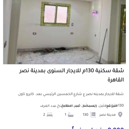
شقة سكنية 130م للايجار السنوى بمدينة نصر
القاهرة
شقة للايجار بمدينه نصر ع شارع الخمسين الرئيسي بعد. كايرو تاون
130متر( غرفتين، ريسبشن كبير ، مطبخ، ح...
الموقع
المساحة
عدد الحمامات
عدد الغرف
مدينة نصر
130
1
2