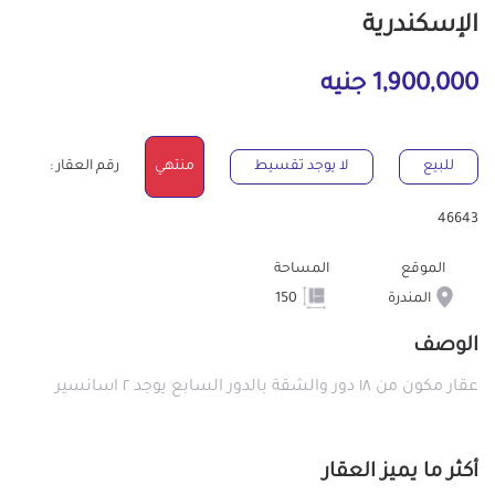
الإسكندرية
1,900,000 جنيه
للبيع
لا يوجد تقسيط
منتهي
رقم العقار :
46643
الموقع
المساحة
المندرة
150
الوصف
عقار مكون من ١٨ دور والشقة بالدور السابع يوجد ٢ اسانسير
أكثر ما يميز العقار