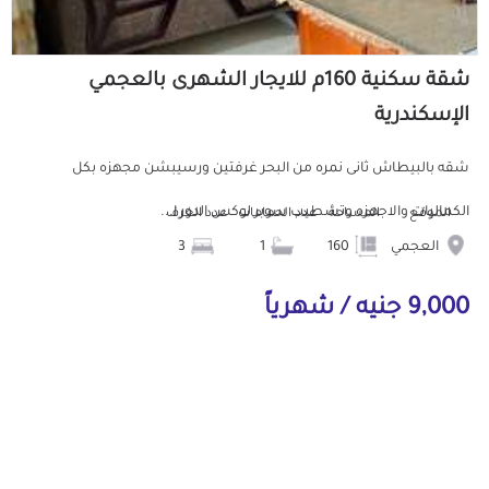
شقة سكنية 160م للايجار الشهرى بالعجمي
الإسكندرية
شقه بالبيطاش ثانى نمره من البحر غرفتين ورسيبشن مجهزه بكل
الكماليات والاجهزه وتشطيب سوبر لوكس الدور ا...
الموقع
المساحة
عدد الحمامات
عدد الغرف
العجمي
160
1
3
9,000 جنيه / شهرياً