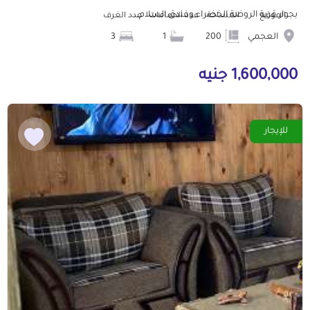
بجوار قرية الروضة الخضراء وفندق السلام...
الموقع
المساحة
عدد الحمامات
عدد الغرف
العجمي
200
1
3
1,600,000 جنيه
للإيجار