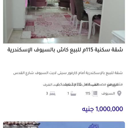
شقة سكنية 115م للبيع كاش بالسيوف الإسكندرية
شقة للبيع بالإسكندرية أمام كارفور سيتى لايت السيوف شارع القدس
متفرع من مصطفى كامل 115م 3 غرف كبار ...
الموقع
المساحة
عدد الحمامات
عدد الغرف
السيوف
115
1
3
1,000,000 جنيه