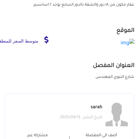
عقار مكون من ١٨ دور والشقة بالدور السابع يوجد ٢ اسانسير
الموقع
متوسط السعر للمنطق
العنوان المفصل
شارع النبوي المهندس
sarah
تاريخ النشر : 2025/09/13
أضف الي المفضلة
مشاركة عبر