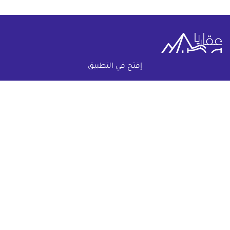
إفتح في التطبيق
خريطة الموقع
(current)
عقارات
أضف عقارك مجانا
كومباوندات
دليل الاسعار
المقالات العقارية
عن عقار يا مصر
س & ج
تواصل معنا
اتفاقية الخصوصية
تواصل معنا عبر