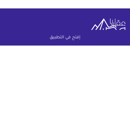
إفتح في التطبيق
خريطة الموقع
(current)
عقارات
أضف عقارك مجانا
كومباوندات
دليل الاسعار
المقالات العقارية
عن عقار يا مصر
س & ج
تواصل معنا
اتفاقية الخصوصية
تواصل معنا عبر