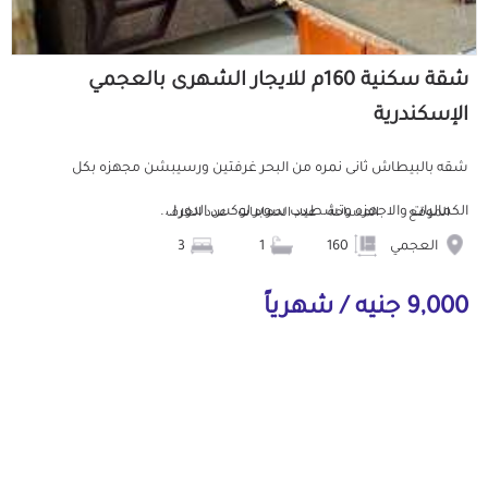
شقة سكنية 160م للايجار الشهرى بالعجمي
الإسكندرية
شقه بالبيطاش ثانى نمره من البحر غرفتين ورسيبشن مجهزه بكل
الكماليات والاجهزه وتشطيب سوبر لوكس الدور ا...
الموقع
المساحة
عدد الحمامات
عدد الغرف
العجمي
160
1
3
9,000 جنيه / شهرياً