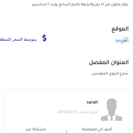
عقار مكون من ١٨ دور والشقة بالدور السابع يوجد ٢ اسانسير
الموقع
متوسط السعر للمنطق
العنوان المفصل
شارع النبوي المهندس
sarah
تاريخ النشر : 2025/09/13
أضف الي المفضلة
مشاركة عبر