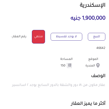
الإسكندرية
1,900,000 جنيه
للبيع
لا يوجد تقسيط
منتهي
رقم العقار :
46642
الموقع
المساحة
المندرة
150
الوصف
عقار مكون من ١٨ دور والشقة بالدور السابع يوجد ٢ اسانسير
أكثر ما يميز العقار