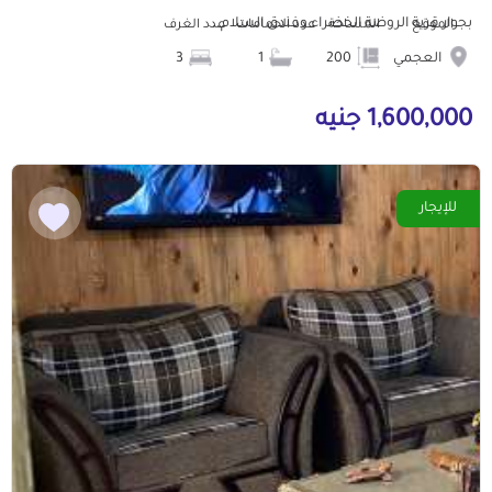
بجوار قرية الروضة الخضراء وفندق السلام...
الموقع
المساحة
عدد الحمامات
عدد الغرف
العجمي
200
1
3
1,600,000 جنيه
للإيجار