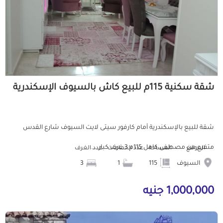
شقة سكنية 115م للبيع كاش بالسيوف الإسكندرية
شقة للبيع بالإسكندرية أمام كارفور سيتى لايت السيوف شارع القدس
متفرع من مصطفى كامل 115م 3 غرف كبار ...
الموقع
المساحة
عدد الحمامات
عدد الغرف
السيوف
115
1
3
1,000,000 جنيه