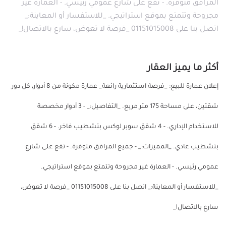
المرافق متوفرة. - تقع على شارع عمومي رئيسي. - العمارة غير
مجروحة وتتمتع بموقع استراتيجي. _للاستفسار أو المعاينة:_
اتصل بنا على 01151015008 _فرصة لا تعوض، سارع بالاتصال!_
أكثر ما يميز العقار
إعلان عمارة للبيع: _فرصة استثمارية رائعة_ عمارة مكونة من 8 أدوار، كل دور
شقتين، على مساحة 175 متر مربع. _التفاصيل:_ - 3 أدوار مخصصة
للاستخدام الإداري. - 4 شقق سوبر لوكس بتشطيب فاخر. - 6 شقق
بتشطيب عادي. _المميزات:_ - جميع المرافق متوفرة. - تقع على شارع
عمومي رئيسي. - العمارة غير مجروحة وتتمتع بموقع استراتيجي.
_للاستفسار أو المعاينة:_ اتصل بنا على 01151015008 _فرصة لا تعوض،
سارع بالاتصال!_