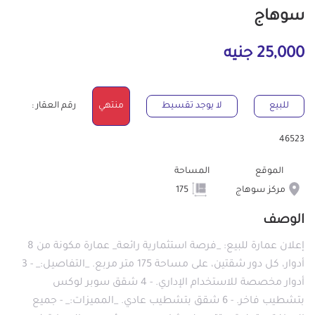
سوهاج
25,000 جنيه
للبيع
لا يوجد تقسيط
منتهي
رقم العقار :
46523
الموقع
المساحة
مركز سوهاج
175
الوصف
إعلان عمارة للبيع: _فرصة استثمارية رائعة_ عمارة مكونة من 8
أدوار، كل دور شقتين، على مساحة 175 متر مربع. _التفاصيل:_ - 3
أدوار مخصصة للاستخدام الإداري. - 4 شقق سوبر لوكس
بتشطيب فاخر. - 6 شقق بتشطيب عادي. _المميزات:_ - جميع