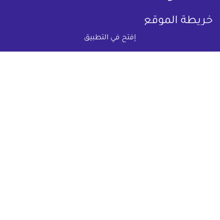
خريطة الموقع
إفتح في التطبيق
(current)
عقارات
أضف عقارك مجانا
كومباوندات
دليل الاسعار
المقالات العقارية
عن عقار يا مصر
س & ج
تواصل معنا
اتفاقية الخصوصية
تواصل معنا عبر
البريد الالكترونى :
info@aqaryamasr.com
مواقع التواصل الاجتماعى