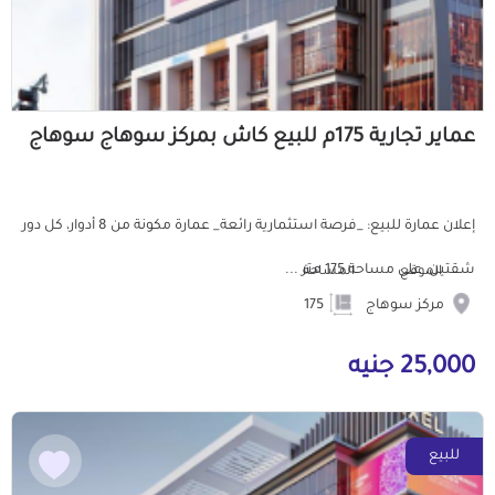
عماير تجارية 175م للبيع كاش بمركز سوهاج سوهاج
إعلان عمارة للبيع: _فرصة استثمارية رائعة_ عمارة مكونة من 8 أدوار، كل دور
شقتين، على مساحة 175 متر ...
الموقع
المساحة
مركز سوهاج
175
25,000 جنيه
للبيع