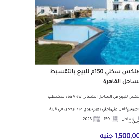
دوبلكس سكني 150م للبيع بالتقسيط
لساحل القاهرة
دوبلكس للبيع في الساحل الشمالي Sea View متشطب
يب كامل علي احلي بحر سيدي عبدالرحمن في قرية
الموقع
المساحة
عام البناء
الساحل
150
2023
تن ...
1,500, جنيه