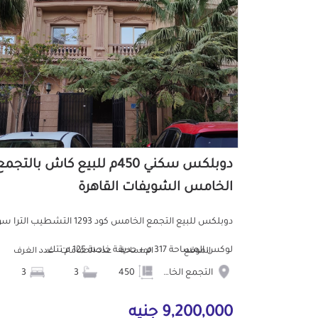
دوبلكس سكني 450م للبيع كاش بالتجم
الخامس الشويفات القاهرة
دوبلكس للبيع التجمع الخامس كود 1293 التشطيب التر
لوكس المساحة 317 م + حديقة خاصة 125 م تتك...
الموقع
المساحة
عدد الحمامات
عدد الغرف
التجمع الخامس الشويفات
450
3
3
9,200,000 جنيه