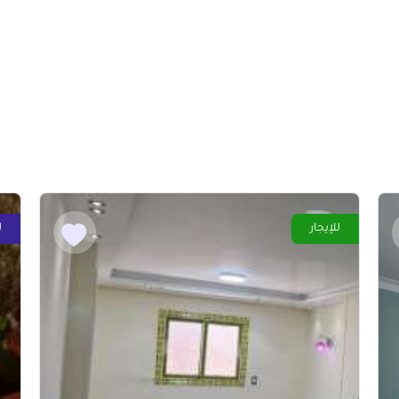
للإيجار
ل