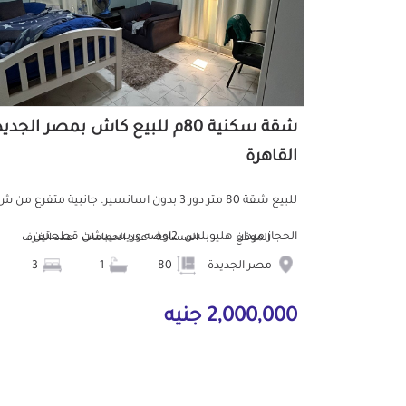
شقة سكنية 80م للبيع كاش بمصر الجدي
القاهرة
للبيع شقة 80 متر دور 3 بدون اسانسير. جانبية متفرع من 
الحجاز ميدان هليوبلس. 2اوضه وريسيبشن قطعتين...
الموقع
المساحة
عدد الحمامات
عدد الغرف
مصر الجديدة
80
1
3
2,000,000 جنيه