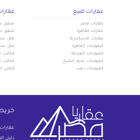
عقارات للبيع
عقارات
عقارات مصر
شقق سكن
عقارات القاهرة
شقق سكن
عقارات الاسكندرية
فلل سكني
كبموندات القاهرة
فلل سكني
كمبوندات الغردقة
مكاتب تج
كمبوندات شرم الشيخ
مكاتب تج
كمبوندات دهب
أراضي لل
خريط
عقارات
دليل ال