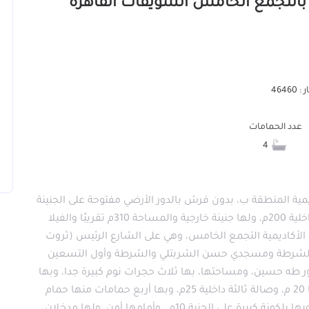
4646
عدد الحمامات
4
مية المنطقة ب، بدون فرش بالدور الأرضي مفتوحة على الجنينة
ومفتوحة على مدخل أدوار الفيلا، وأمامها أكبر جنينة داخلية 200م، ولها جنينة خارجية والمساحة 310م تقريبًا والفيلا
الأكاديمية التجمع الخامس، وهي على الشارع الرئيس (ثروت
مية الشرطة ومسجدي حسن الشربتلي والشرطة وأول التسعين
 طه حسين، ومساحتها، بها ثلاث حجرات نوم كبيرة جدا، وبها
صالة كبيرة رئيسة مساحتها 36 وأخرى حرف إل معها 20 م، وصالة ثالثة داخلية 25م، وبها أربع حمامات منها حمام