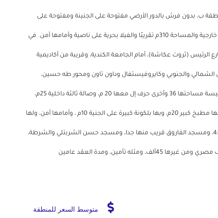
طقة ب، بدون فرش بالدور الأرضي مفتوحة على الجنينة ومفتوحة على
مدخل أدوار الفيلا، وأمامها أكبر جنينة داخلية 200م، ولها جنينة خارجية والمساحة 310م تقريبًا والفيلا بحرية على ناصية وأمامها أمن. في
الرئيس (ثروت عكاشة)، أمام الجامعة الكندية، وقريبة من أكاديمية
شمالي والجنوبي وكايروفيستفال وداون تاون ومحور طه حسين،
ومساحتها، بها ثلاث حجرات نوم كبيرة جدا، وبها صالة كبيرة رئيسة مساحتها 36 وأخرى حرف إل معها 20 م، وصالة ثالثة داخلية 25م،
وبها أربع حمامات منها حمام كبير به جاوزي وثلاثة بها شور، ولها مطبخ كبير 20م، وبها بلكونة كبيرة على الجنية 10م ، وأمامها أمن، ولها
مدخلان، أحدهما الرئيس على الجنينة، وبها غاز ومطبخ كبير 5×4، ومسجد الفاروق قريب منها جدا، ومسجد حسن الشربتلي والشرطة،
متوسط السعر للمنطقة