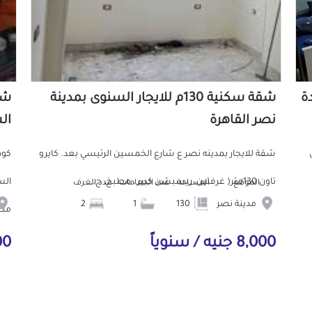
دة
شقة سكنية 130م للايجار السنوى بمدينة
نصر القاهرة
ال
ش
شقة للايجار بمدينه نصر ع شارع الخمسين الرئيسي بعد. كايرو
تاون 130متر( غرفتين، ريسبشن كبير ، مطبخ، ح...
الموقع
المساحة
عدد الحمامات
عدد الغرف
مدينة نصر
130
1
2
مط.
8,000 جنيه / سنوياً
000