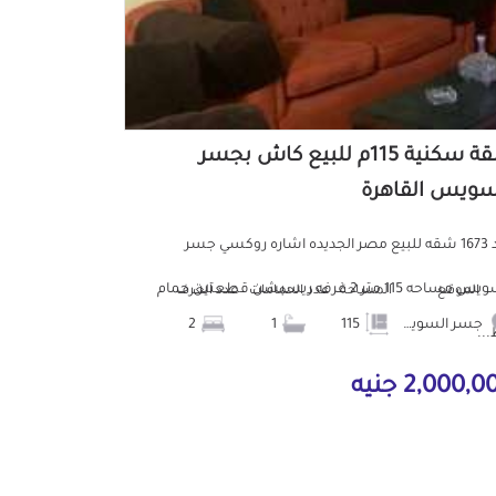
شقة سكنية 115م للبيع كاش بجسر
سويس القاهرة
كود 1673 شقه للبيع مصر الجديده اشاره روكسي جسر
السويس مساحه 115 متر 2 غرفه ريسبشن قطعتين حمام
الموقع
المساحة
عدد الحمامات
عدد الغرف
جسر السويس
115
1
2
..
2,000, جنيه