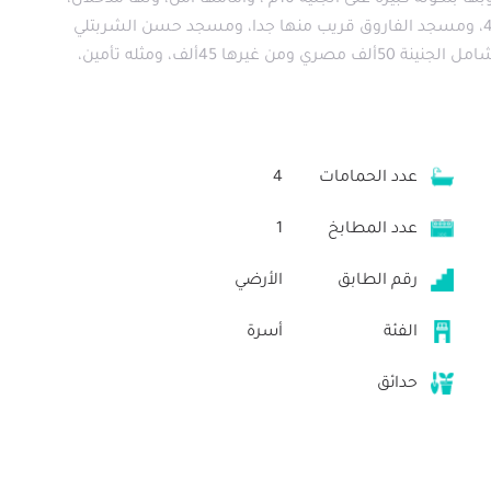
كبير به جاوزي وثلاثة بها شور، ولها مطبخ كبير 20م، وبها بلكونة كبيرة على الجنية 10م ، وأمامها أمن، ولها مدخلان،
أحدهما الرئيس على الجنينة، وبها غاز ومطبخ كبير 5×4، ومسجد الفاروق قريب منها جدا، ومسجد حسن الشربتلي
والشرطة، وهي على شارع مسجد الشرطة، والإيجار شامل الجنينة 50ألف مصري ومن غيرها 45ألف، ومثله تأمين،
عدد الحمامات
4
عدد المطابخ
1
رقم الطابق
الأرضي
الفئة
أسرة
حدائق