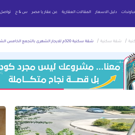
باوندات
دليل الاسعار
المقالات العقارية
عن عقار يا مصر
س & ج
تواصل 
/
/
نية
شقة سكنية
شقة سكنية 320م للايجار الشهرى بالتجمع الخامس الشويفات القاهرة