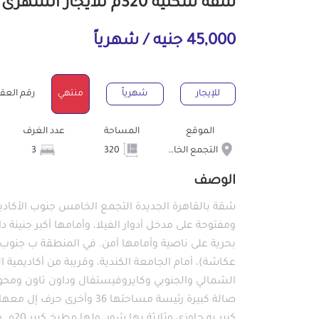
شقة سكنية 320م للايجار الشهرى بالتجمع الخامس الشويفات القاهرة
45,000 جنيه / شهرياً
للإيجار
شهرياً
منتهي
رقم العقار : 0
الموقع
المساحة
عدد الغرف
التجمع الخامس الشويفات
320
3
الوصف
شقة بالقاهرة الجديدة التجمع الخامس جنوب الأكادي
بحرية على ناصية وأمامها أمن. في المنطقة ب جنوب 
عكاشة)، أمام الجامعة الكندية، وقريبة من أكادي
الشمالي والجنوبي وكايروفيستفال وداون تاون ومحور