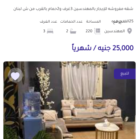
شقه مفروشه للإيجار بالمهندسين 3غرف و2حمام بالقرب من ش لبنان
25الف ج مده
الموقع
المساحة
عدد الحمامات
عدد الغرف
المهندسين
220
2
3
25,000 جنيه / شهرياً
للبيع