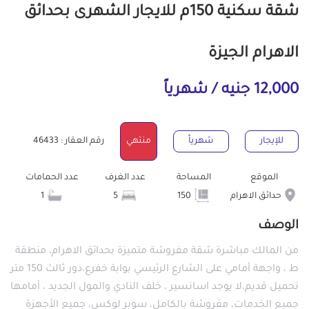
شقة سكنية 150م للايجار الشهرى بحدائق
الاهرام الجيزة
12,000 جنيه / شهرياً
للإيجار
شهرياً
منتهي
رقم العقار : 46433
الموقع
المساحة
عدد الغرف
عدد الحمامات
حدائق الاهرام
150
5
1
الوصف
من المالك مباشرة شقة مفروشة متميزة بحدائق الاهرام، منطقة
ط ، واجهة أمامي على الشارع الرئيسي بوابة خفرع،دور ثالث 150 متر
تحميل قديم،لا يوجد اسانسير ، خلف النادي والمول الجديد ، أمامها
جميع الخدمات، مفروشة بالكامل، سوبر لوكس، جميع الأجهزة