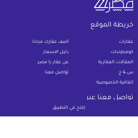
خريطة الموقع
(current)
عقارات
أضف عقارك مجانا
كومباوندات
دليل الاسعار
المقالات العقارية
عن عقار يا مصر
س & ج
تواصل معنا
اتفاقية الخصوصية
تواصل معنا عبر
إفتح في التطبيق
البريد الالكترونى :
info@aqaryamasr.com
مواقع التواصل الاجتماعى