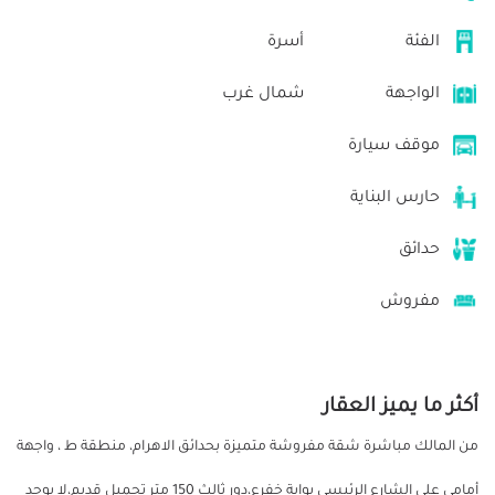
الفئة
أسرة
الواجهة
شمال غرب
موقف سيارة
حارس البناية
حدائق
مفروش
أكثر ما يميز العقار
من المالك مباشرة شقة مفروشة متميزة بحدائق الاهرام، منطقة ط ، واجهة
أمامي على الشارع الرئيسي بوابة خفرع،دور ثالث 150 متر تحميل قديم،لا يوجد