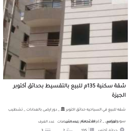
شقة سكنية 135م للبيع بالتقسيط بحدائق أكتوبر
الجيزة
شقه للبيع في السياحيه حدائق اكتوبر 🏛️ _ دور ارضى بالعدادات _ تشطيب
سوبر لوكس _ 2غرفة 2حمام ريسبش...
الموقع
المساحة
عدد الحمامات
عدد الغرف