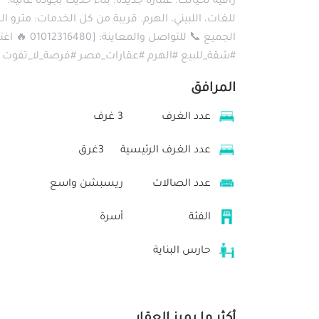
راقية لحياتك. عمارة جديدة: بناء حديث بجودة عالية. 
للغات، اللبيني، الهرم. قريبة من كل الخدمات: متر
الجميع 📞 ل
#شقة_للبيع #الهرم #عقارات_مصر #فرصة_لا_تفوت
المرافق
عدد الغرف
3 غرف
عدد الغرف الرئيسية
3غرق
عدد الصالات
ريسبشن واسع
الفئة
أسرة
حارس البناية