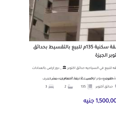
شقة سكنية 135م للبيع بالتقسيط بحدائق
وبر الجيزة
 للبيع في السياحيه حدائق اكتوبر 🏛️ _ دور ارضى بالعدادات
يب سوبر لوكس _ 2غرفة 2حمام ريسبش...
الموقع
المساحة
عدد الحمامات
عدد الغرف
حدائق أكتوبر
135
2
3
1,500, جنيه