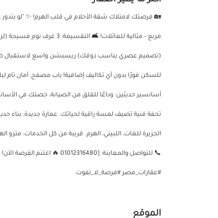
أكثر ما يميز العقار
(تصميم عصري يناسب ذوقك) ريسبشن واسع لاستقبال ضيوف
أسانسير حديثين: وداعًا للقلق من الصيانة، حصتك في الأسا
تحفة فنية تضيف لمسة راقية لحياتك. عمارة جديدة: بناء حديث
📞 للتواصل والمعاينة: [12316480
#عقارات_مصر #فرصة_لا_تفوت
الموقع