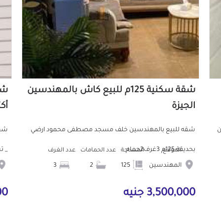
شقة سكنية 125م للبيع كاش بالمهندسين
الجيزة
أكت
ب من
شقه للبيع بالمهندسين خلف مسجد مصطفى محمود ارضي
شقه
بحديقة 125م 3غرف2حمام
_ تشط
الموقع
المساحة
عدد الحمامات
عدد الغرف
المهندسين
125
2
3
3,500,000 جنيه
000