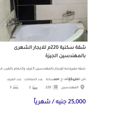
شقة سكنية 220م للايجار الشهرى
بالمهندسين الجيزة
شقه مفروشه للإيجار بالمهندسين 3غرف و2حمام بالقر
ش لبنان 25الف ج مده
الموقع
المساحة
عدد الحمامات
عدد الغرف
المهندسين
220
2
3
25,000 جنيه / شهرياً