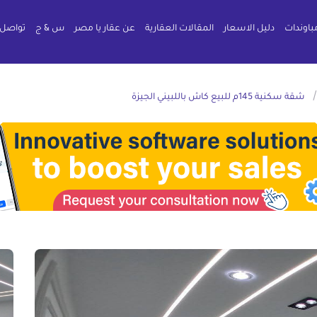
باوندات
دليل الاسعار
المقالات العقارية
عن عقار يا مصر
س & ج
تواصل 
شقة سكنية 145م للبيع كاش باللبيني الجيزة