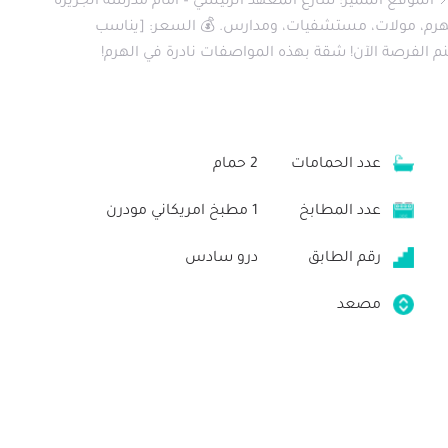
📍 الموقع المميز: شارع المعهد الرئيسي – أمام مدرسة الجزيرة
و الهرم، مولات، مستشفيات، ومدارس. 💰 السعر: [يناسب
لتواصل والمعاينة: [01012316480 🔥 اغتنم الفرصة الآن! شقة بهذه المواصفات نادرة في الهرم!
عدد الحمامات
2 حمام
عدد المطابخ
1 مطبخ امريكاني مودرن
رقم الطابق
درو سادس
مصعد