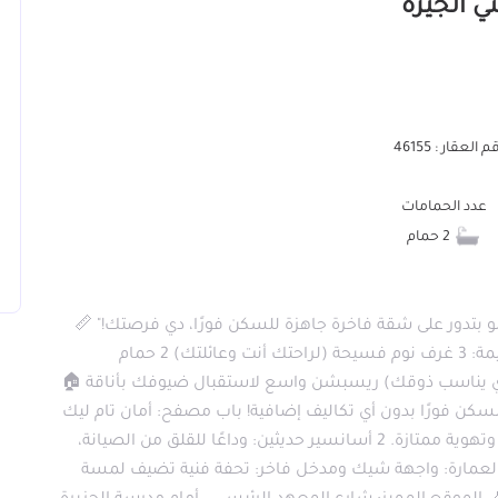
 العقار : 46155
عدد الحمامات
2 حمام
و بتدور على شقة فاخرة جاهزة للسكن فورًا، دي فرصتك!" 📏
المساحة: 145 متر مربع – مثالية للعائلات! 🛋 التقسيمة: 3 غرف نوم فسيحة (لراحتك أنت وعائلتك) 2 حمام
 يناسب ذوقك) ريسبشن واسع لاستقبال ضيوفك بأناقة 🏠
كن فورًا بدون أي تكاليف إضافية! باب مصفح: أمان تام ليك
ولعائلتك. دور سادس في برج 13 دور: إطلالة مفتوحة وتهوية ممتازة. 2 أسانسير حديثين: وداعًا للقلق من الصيانة،
لعمارة: واجهة شيك ومدخل فاخر: تحفة فنية تضيف لمسة