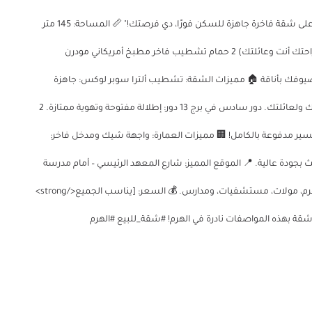
🏡 فرصتك لامتلاك شقة الأحلام في قلب الهرم! ✨ "لو بتدور على شقة فاخرة جاهزة للسكن فورًا، دي فرصتك!" 📏 المساحة: 145 متر
مربع – مثالية للعائلات! 🛋 التقسيمة: 3 غرف نوم فسيحة (لراحتك أنت وعائلتك) 2 حمام تشطيب فاخر مطبخ أمريكاني مودرن
ك بأناقة 🏠 مميزات الشقة: تشطيب ألترا سوبر لوكس: جاهزة
للسكن فورًا بدون أي تكاليف إضافية! باب مصفح: أمان تام ليك ولعائلتك. دور سادس في برج 13 دور: إطلالة مفتوحة وتهوية ممتازة. 2
نسير مدفوعة بالكامل! 🏢 مميزات العمارة: واجهة شيك ومدخل فاخر:
 بجودة عالية. 📍 الموقع المميز: شارع المعهد الرئيسي – أمام مدرسة
الجزيرة للغات، اللبيني، الهرم. قريبة من كل الخدمات: مترو الهرم، مولات، مستشفيات، ومدارس. 💰 السعر: [يناسب الجميع</strong>
010 🔥 اغتنم الفرصة الآن! شقة بهذه المواصفات نادرة في الهرم! #شقة_للبيع #الهرم