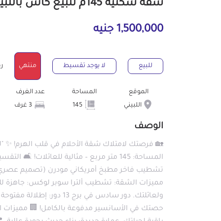
شقة سكنية 145م للبيع كاش باللبيني الجيزة
1,500,000 جنيه
للبيع
لا يوجد تقسيط
منتهي
رقم
الموقع
المساحة
عدد الغرف
اللبيني
145
3 غرف
الوصف
🏡 فرصتك لامتلاك شقة الأحلام في قلب الهرم! ✨ "ل
تشطيب فاخر مطبخ أمريكاني مودرن (تصميم عصري
مميزات الشقة: تشطيب ألترا سوبر لوكس: جاهزة للس
حصتك في الأسانسير مدفوعة بالكامل! 🏢 مميزات ا