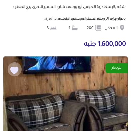
شقه بالإسكندرية العجمي أبو يوسف شارع السفير البحري برج الصفوه
بجوار قرية الروضة الخضراء وفندق السلام...
الموقع
المساحة
عدد الحمامات
عدد الغرف
العجمي
200
1
3
1,600,000 جنيه
للإيجار