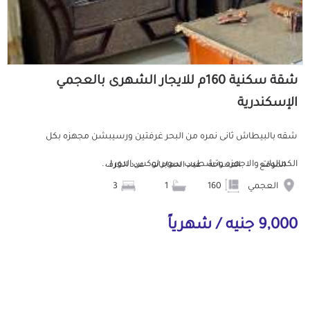
شقة سكنية 160م للايجار الشهرى بالعجمي
الإسكندرية
شقه بالبيطاش ثانى نمره من البحر غرفتين ورسيبشن مجهزه بكل
الكماليات والاجهزه وتشطيب سوبر لوكس الدور ا...
الموقع
المساحة
عدد الحمامات
عدد الغرف
العجمي
160
1
3
9,000 جنيه / شهرياً