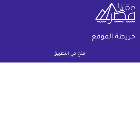
خريطة الموقع
إفتح في التطبيق
(current)
عقارات
أضف عقارك مجانا
كومباوندات
دليل الاسعار
المقالات العقارية
عن عقار يا مصر
س & ج
تواصل معنا
اتفاقية الخصوصية
تواصل معنا عبر
البريد الالكترونى :
info@aqaryamasr.com