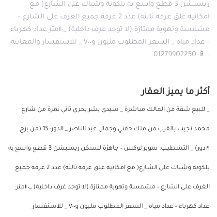
ريسبشن 3 قطع واسع به بلكونة وشباك على الشارع( مع
امكانيه غلق غرفه ثالثه) عدد 2 غرفة جميع الغرف على الشارع –
مشمسة وتهوية ممتازة (لا توجد غرف داخلية) _١١٠متر عداد كهرباء
– عداد مياه _ السعر المطلوب مليون و٧٠٠ _ للاستفسار والمعاينة
: 📱 01279902250
أكثر ما يميز العقار
_ للبيع شقة من المالك مباشرة _ سيدى بشر بحرى ثاني نمرة من شارع
محمد نجيب بالقرب من ملك حفني وجمال عبد الناصر _ الدور: 15 (من برج
١٩دور) _ التشطيب: سوبر لوكس – جاهزة للسكن ريسبشن 3 قطع واسع به
بلكونة وشباك على الشارع( مع امكانيه غلق غرفه ثالثه) عدد 2 غرفة جميع
الغرف على الشارع – مشمسة وتهوية ممتازة (لا توجد غرف داخلية) _١١٠متر
عداد كهرباء – عداد مياه _ السعر المطلوب مليون و٧٠٠ _ للاستفسار