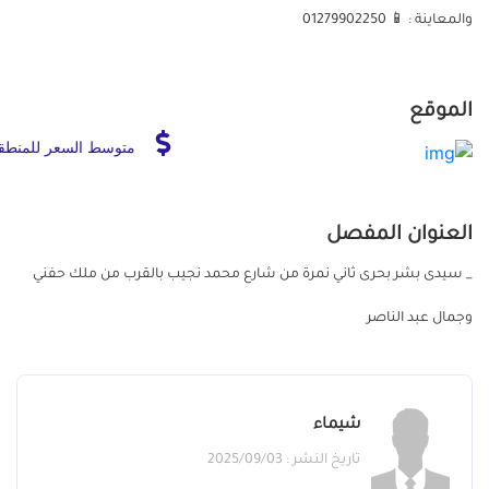
والمعاينة : 📱 01279902250
الموقع
متوسط السعر للمنطق
العنوان المفصل
_ سيدى بشر بحرى ثاني نمرة من شارع محمد نجيب بالقرب من ملك حفني
وجمال عبد الناصر
شيماء
تاريخ النشر : 2025/09/03