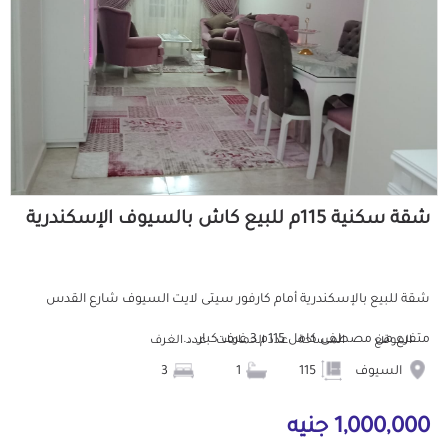
شقة سكنية 115م للبيع كاش بالسيوف الإسكندرية
شقة للبيع بالإسكندرية أمام كارفور سيتى لايت السيوف شارع القدس
متفرع من مصطفى كامل 115م 3 غرف كبار ...
الموقع
المساحة
عدد الحمامات
عدد الغرف
السيوف
115
1
3
1,000,000 جنيه