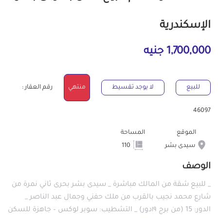
الإسكندرية
1,700,000 جنيه
للبيع
لا يوجد تقسيط
منتهي
رقم العقار :
46097
الموقع
المساحة
سيدى بشر
110
الوصف
_ للبيع شقة من المالك مباشرة _ سيدى بشر بحرى ثاني نمرة من
شارع محمد نجيب بالقرب من ملك حفني وجمال عبد الناصر _
الدور: 15 (من برج ١٩دور) _ التشطيب: سوبر لوكس – جاهزة للسكن