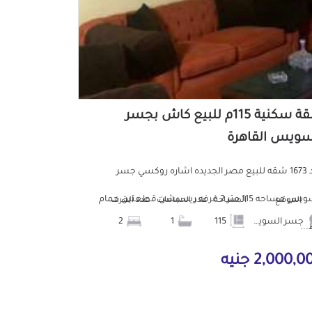
شقة سكنية 115م للبيع كاش بجسر
سويس القاهرة
كود 1673 شقه للبيع مصر الجديده اشاره روكسي جسر
السويس مساحه 115 متر 2 غرفه ريسبشن قطعتين حمام
الموقع
المساحة
عدد الحمامات
عدد الغرف
جسر السويس
115
1
2
..
2,000, جنيه