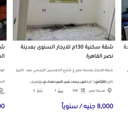
دة
شقة سكنية 130م للايجار السنوى بمدينة
نصر القاهرة
ال
ش
شقة للايجار بمدينه نصر ع شارع الخمسين الرئيسي بعد. كايرو
تاون 130متر( غرفتين، ريسبشن كبير ، مطبخ، ح...
الموقع
المساحة
عدد الحمامات
عدد الغرف
مدينة نصر
130
1
2
مط.
8,000 جنيه / سنوياً
000