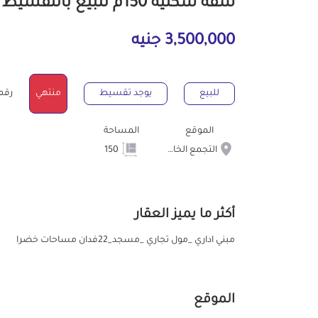
شقة سكنية 150م للبيع بالتقسيط بالتجمع الخامس الشويفات القاهرة
3,500,000 جنيه
للبيع
يوجد تقسيط
منتهي
رقم ال
الموقع
المساحة
التجمع الخامس الشويفات
150
أكثر ما يميز العقار
مبني اداري _مول تجاري _مسجد_22فدان مساحات خضرا
الموقع