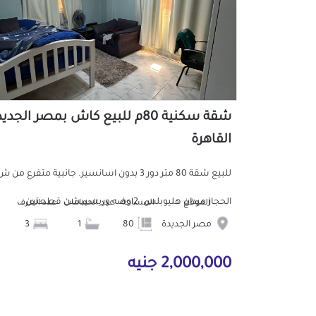
شقة سكنية 80م للبيع كاش بمصر الجدي
القاهرة
للبيع شقة 80 متر دور 3 بدون اسانسير. جانبية متفرع من 
الحجاز ميدان هليوبلس. 2اوضه وريسيبشن قطعتين...
الموقع
المساحة
عدد الحمامات
عدد الغرف
مصر الجديدة
80
1
3
2,000,000 جنيه