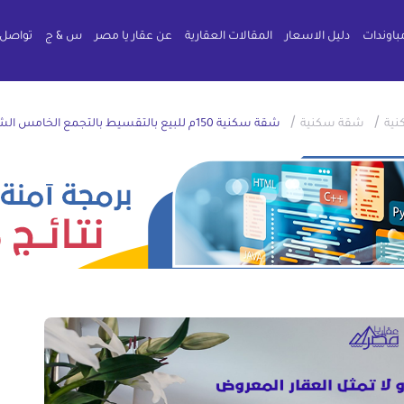
باوندات
دليل الاسعار
المقالات العقارية
عن عقار يا مصر
س & ج
تواصل 
/
/
نية
شقة سكنية
شقة سكنية 150م للبيع بالتقسيط بالتجمع الخامس الشويفات القاهرة