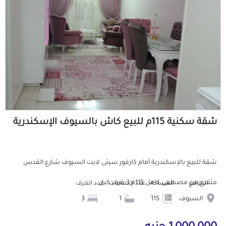
شقة سكنية 115م للبيع كاش بالسيوف الإسكندرية
شقة للبيع بالإسكندرية أمام كارفور سيتى لايت السيوف شارع القدس
متفرع من مصطفى كامل 115م 3 غرف كبار ...
الموقع
المساحة
عدد الحمامات
عدد الغرف
السيوف
115
1
3