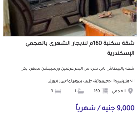
شقة سكنية 160م للايجار الشهرى بالعجمي
الإسكندرية
شقه بالبيطاش ثانى نمره من البحر غرفتين ورسيبشن مجهزه بكل
الكماليات والاجهزه وتشطيب سوبر لوكس الدور ا...
الموقع
المساحة
عدد الحمامات
عدد الغرف
العجمي
160
1
3
9,000 جنيه / شهرياً