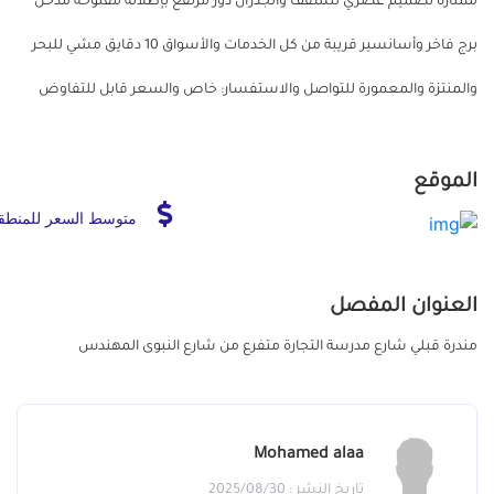
ممتازة تصميم عصري للسقف والجدران دور مرتفع بإطلالة مفتوحة مدخل
برج فاخر وأسانسير قريبة من كل الخدمات والأسواق 10 دقايق مشي للبحر
والمنتزة والمعمورة للتواصل والاستفسار: خاص والسعر قابل للتفاوض
الموقع
متوسط السعر للمنطق
العنوان المفصل
مندرة قبلي شارع مدرسة التجارة متفرع من شارع النبوى المهندس
Mohamed alaa
تاريخ النشر : 2025/08/30