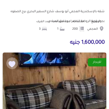
شقه بالإسكندرية العجمي أبو يوسف شارع السفير البحري برج الصفوه
بجوار قرية الروضة الخضراء وفندق السلام...
الموقع
المساحة
عدد الحمامات
عدد الغرف
العجمي
200
1
3
1,600,000 جنيه
للإيجار