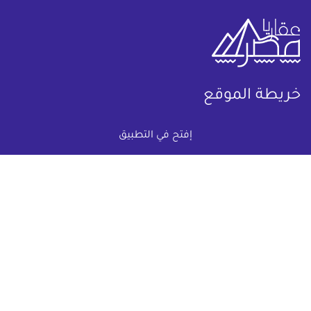
خريطة الموقع
(current)
عقارات
أضف عقارك مجانا
إفتح في التطبيق
كومباوندات
دليل الاسعار
المقالات العقارية
عن عقار يا مصر
س & ج
تواصل معنا
اتفاقية الخصوصية
تواصل معنا عبر
البريد الالكترونى :
info@aqaryamasr.com