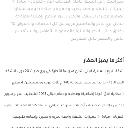
سيراميك راقي الشقة كاملة العدادات (غاز – كهرباء – مياه) ✨
مميزات الشقة: واجهة بحريه و مميزة وإضاءة طبيعية ممتازة
تصميم عصري للسقف والجدران دور مرتفع بإطلالة مفتوحة
مدخل برج فاخر وأسانسير قريبة من كل الخدمات والأسواق 10
دقايق مشي للبحر والمنتزة والمعمورة للتواصل والاستفسار:
خاص والسعر قابل للتفاوض
أكثر ما يميز العقار
شقة للبيع بالمندرة قبلي شارع مدرسة التجارة في برج حديث 20 دور – الشقه
الدور الـ 13 – يوجد أسانسير مساحة 140 م تلات غرف وريسيبشن 4 قطع
(إمكانية غلق غرفة إضافية) ومطبخ وحمام مباني 2013 تشطيب سوبر سوبر
لوكس – إضاءات حديثة – أرضيات سيراميك راقي الشقة كاملة العدادات (غاز –
كهرباء – مياه) ✨ مميزات الشقة: واجهة بحريه و مميزة وإضاءة طبيعية