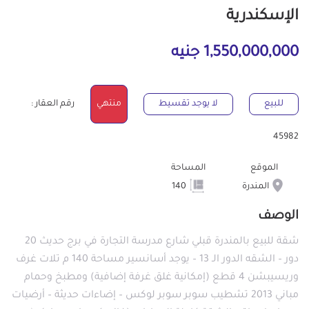
الإسكندرية
1,550,000,000 جنيه
للبيع
لا يوجد تقسيط
منتهي
رقم العقار :
45982
الموقع
المساحة
المندرة
140
الوصف
شقة للبيع بالمندرة قبلي شارع مدرسة التجارة في برج حديث 20
دور – الشقه الدور الـ 13 – يوجد أسانسير مساحة 140 م تلات غرف
وريسيبشن 4 قطع (إمكانية غلق غرفة إضافية) ومطبخ وحمام
مباني 2013 تشطيب سوبر سوبر لوكس – إضاءات حديثة – أرضيات